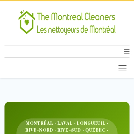
MONTRÉAL · LAVAL · LONGUEUIL ·
RIVE-NORD · RIVE-SUD · QUÉBEC ·