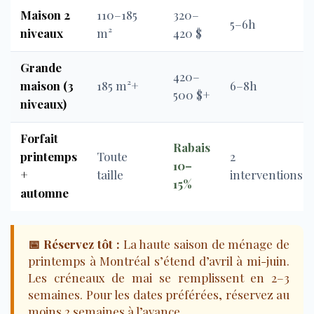
Maison 2
110–185
320–
5–6h
niveaux
m²
420 $
Grande
420–
maison (3
185 m²+
6–8h
500 $+
niveaux)
Forfait
Rabais
printemps
Toute
2
10–
+
taille
interventions
15%
automne
📅 Réservez tôt :
La haute saison de ménage de
printemps à Montréal s’étend d’avril à mi-juin.
Les créneaux de mai se remplissent en 2–3
semaines. Pour les dates préférées, réservez au
moins 2 semaines à l’avance.