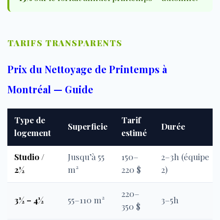
TARIFS TRANSPARENTS
Prix du Nettoyage de Printemps à
Montréal — Guide
Type de
Tarif
Superficie
Durée
logement
estimé
Studio /
Jusqu’à 55
150–
2–3h (équipe
2½
m²
220 $
2)
220–
3½ – 4½
55–110 m²
3–5h
350 $