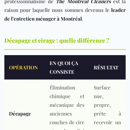
professionnalisme de
The Montreal Cleaners
est la
raison pour laquelle nous sommes devenus le
leader
de l’entretien ménager à Montréal
.
Décapage et cirage : quelle différence ?
EN QUOI ÇA
OPÉRATION
RÉSULTAT
CONSISTE
Élimination
Surface
chimique et
nue,
mécanique des
propre,
Décapage
anciennes
prête à
couches de cire
recevoir un