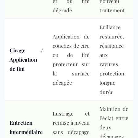
et du fini
nouveau
dégradé
traitement
Brillance
Application de
restaurée,
couches de cire
résistance
Cirage /
ou de fini
aux
Application
protecteur sur
rayures,
de fini
la surface
protection
décapée
longue
durée
Maintien de
Lustrage et
l’éclat entre
Entretien
remise à niveau
deux
intermédiaire
sans décapage
décapages