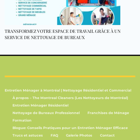
TRANSFORMEZ VOTRE ESPACE DE TRAVAIL GRÂCE À UN
SERVICE DE NETTOYAGE DE BUREAUX
Entretien Ménager à Montréal | Nettoyage Résidentiel et Commercial
À propos – The Montreal Cleaners (Les Nettoyeurs de Montréal)
Entretien Ménager Résidentiel
Nettoyage de Bureaux Professionnel
Franchises de Ménage
Formation
Blogue: Conseils Pratiques pour un Entretien Ménager Efficace
Trucs et astuces
FAQ
Galerie Photos
Contact