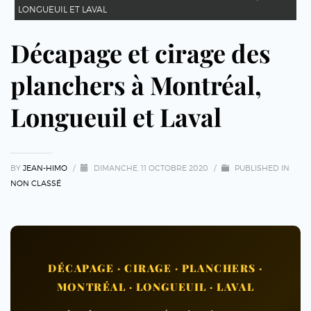
LONGUEUIL ET LAVAL
Décapage et cirage des
planchers à Montréal,
Longueuil et Laval
BY
JEAN-HIMO
/
DIMANCHE, 11 OCTOBRE 2020
/
PUBLISHED IN
NON CLASSÉ
DÉCAPAGE · CIRAGE · PLANCHERS ·
MONTRÉAL · LONGUEUIL · LAVAL