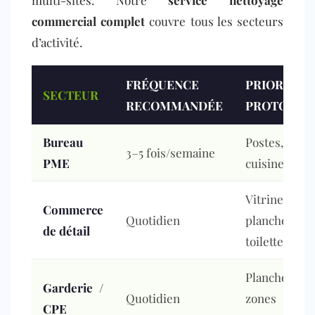
multi-sites. Notre
service nettoyage
commercial complet
couvre tous les secteurs
d’activité.
FRÉQUENCE
PRIORITÉS
SECTEUR
RECOMMANDÉE
PROTOCOL
Bureau
Postes, toil
3–5 fois/semaine
PME
cuisine, pla
Vitrines, ca
Commerce
Quotidien
planchers,
de détail
toilettes clie
Planchers, j
Garderie /
Quotidien
zones de r
CPE