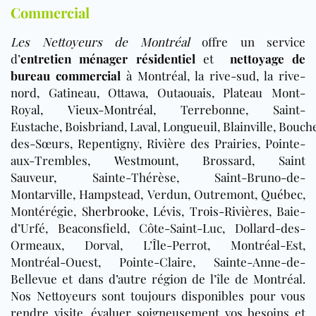
Commercial
Les Nettoyeurs de Montréal
offre un service
d’
entretien ménager résidentiel
et
nettoyage de
bureau commercial
à Montréal, la rive-sud, la rive-
nord, Gatineau, Ottawa, Outaouais, Plateau Mont-
Royal,
Vieux-Montréal
, Terrebonne, Saint-
Eustache, Boisbriand, Laval, Longueuil, Blainville, Boucher
des-Sœurs, Repentigny, Rivière des Prairies, Pointe-
aux-Trembles,
Westmount
, Brossard, Saint
Sauveur, Sainte-Thérèse, Saint-Bruno-de-
Montarville, Hampstead, Verdun, Outremont,
Québec
,
Montérégie,
Sherbrooke
,
Lévis
,
Trois-Rivières
, Baie-
d’Urfé, Beaconsfield, Côte-Saint-Luc, Dollard-des-
Ormeaux, Dorval, L’Île-Perrot, Montréal-Est,
Montréal-Ouest, Pointe-Claire, Sainte-Anne-de-
Bellevue et dans d’autre région de l’île de Montréal.
Nos Nettoyeurs sont toujours disponibles pour vous
rendre visite, évaluer soigneusement vos besoins et