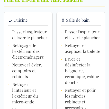
🍳 Cuisine
🚿 Salle de bain
·
Passer l’aspirateur
·
Passer l’aspirateur
et laver le plancher
et laver le plancher
·
Nettoyage de
·
Nettoyer et
l’extérieur des
aseptiser la toilette
électroménagers
·
Laver et
·
Nettoyer l’évier,
désinfecter la
comptoirs et
baignoire,
robinets
céramique, cabine
douche
·
Nettoyer
l’intérieur et
·
Nettoyer et polir
l’extérieur du
les miroirs,
micro-onde
robinets et
accessoires