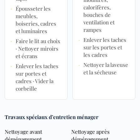
calorifères,
·
Épousseter les
bouches de
meubles,
ventilation et
boiseries, cadres
rampes
et luminaires
·
Enlever les taches
·
Faire le lit au choix
sur les portes et
· Nettoyer miroirs
les cadres
et écrans
·
Nettoyer la laveuse
·
Enlever les taches
et la sécheuse
sur portes et
cadres · Vider la
corbeille
Travaux spéciaux d’entretien ménager
Nettoyage avant
Nettoyage après
déménagement
déménagement