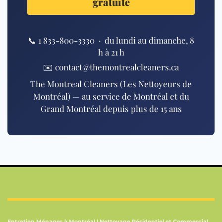
gratuite
📞
1 833-800-3330
· du lundi au dimanche, 8
h à 21 h
✉️
contact@themontrealcleaners.ca
The Montreal Cleaners (Les Nettoyeurs de
Montréal)
— au service de Montréal et du
Grand Montréal depuis plus de 15 ans
Entretien Ménager à Montréal | Nettoyage Résidentiel et Commercial