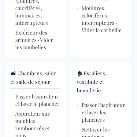
·
Moulures,
calorifères,
·
Moulures,
luminaires,
calorifères,
interrupteurs
interrupteurs ·
Vider la corbeille
·
Extérieur des
armoires · Vider
les poubelles
🛋️ Chambres, salon
🏠 Escaliers,
et salle de séjour
vestibule et
buanderie
·
Passer l’aspirateur
et laver le plancher
·
Passer l’aspirateur
et laver les
·
Aspirateur sur
planchers
meubles
rembourrés et
·
Nettoyer les
tapis
moulures,