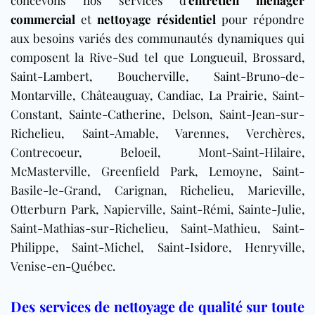
commercial
et
nettoyage résidentiel
pour répondre
aux besoins variés des communautés dynamiques qui
composent la Rive-Sud tel que
Longueuil
,
Brossard
,
Saint-Lambert
,
Boucherville
,
Saint-Bruno-de-
Montarville
,
Châteauguay
,
Candiac
,
La Prairie
, Saint-
Constant,
Sainte-Catherine
, Delson, Saint-Jean-sur-
Richelieu, Saint-Amable, Varennes, Verchères,
Contrecoeur,
Beloeil
, Mont-Saint-Hilaire,
McMasterville, Greenfield Park, Lemoyne, Saint-
Basile-le-Grand, Carignan, Richelieu, Marieville,
Otterburn Park, Napierville, Saint-Rémi, Sainte-Julie,
Saint-Mathias-sur-Richelieu, Saint-Mathieu, Saint-
Philippe, Saint-Michel, Saint-Isidore, Henryville,
Venise-en-Québec.
Des services de nettoyage de qualité sur toute