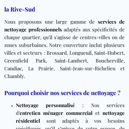
la Rive-Sud
Nous proposons une large gamme de
services de
nettoyage professionnels
adaptés aux spécificités de
chaque quartier, qu'il s'agisse de centres-villes ou de
zones suburbaines. Notre couverture inclut plusieurs
villes et secteurs :
Brossard
,
Longueuil
,
Saint-Hubert
,
Greenfield Park
,
Saint-Lambert
,
Boucherville
,
Candiac
, La Prairie, Saint-Jean-sur-Richelieu et
Chambly.
Pourquoi choisir nos services de nettoyage ?
Nettoyage personnalisé
: Nos services
d'
entretien ménager commercial
et
nettoyage
résidentiel
sont adaptés à vos besoins
spécifiques, qu’il s’agisse de votre espace, de