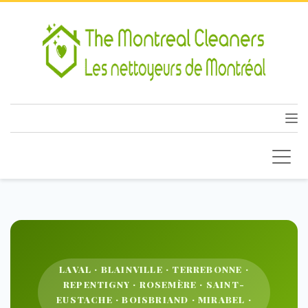
LAVAL · BLAINVILLE · TERREBONNE ·
REPENTIGNY · ROSEMÈRE · SAINT-
EUSTACHE · BOISBRIAND · MIRABEL ·