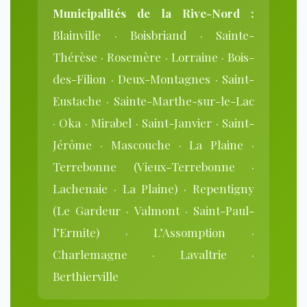
Municipalités de la Rive-Nord :
Blainville · Boisbriand · Sainte-
Thérèse · Rosemère · Lorraine · Bois-
des-Filion · Deux-Montagnes · Saint-
Eustache · Sainte-Marthe-sur-le-Lac
· Oka · Mirabel · Saint-Janvier · Saint-
Jérôme · Mascouche · La Plaine ·
Terrebonne (Vieux-Terrebonne ·
Lachenaie · La Plaine) · Repentigny
(Le Gardeur · Valmont · Saint-Paul-
l’Ermite) · L’Assomption ·
Charlemagne · Lavaltrie ·
Berthierville