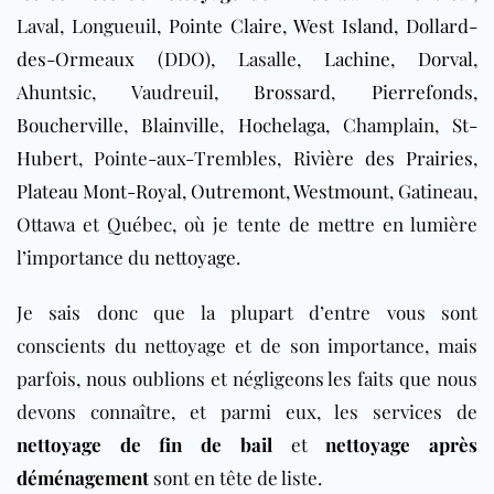
Laval, Longueuil,
Pointe Claire
,
West Island
,
Dollard-
des-Ormeaux (DDO)
, Lasalle,
Lachine
,
Dorval
,
Ahuntsic
, Vaudreuil,
Brossard
,
Pierrefonds
,
Boucherville
,
Blainville
,
Hochelaga
, Champlain,
St-
Hubert
, Pointe-aux-Trembles,
Rivière des Prairies
,
Plateau Mont-Royal
,
Outremont
,
Westmount
, Gatineau,
Ottawa et Québec, où je tente de mettre en lumière
l’importance du
nettoyage
.
Je sais donc que la plupart d’entre vous sont
conscients du nettoyage et de son importance, mais
parfois, nous oublions et négligeons les faits que nous
devons connaître, et parmi eux, les services de
nettoyage de fin de bail
et
nettoyage après
déménagement
sont en tête de liste.