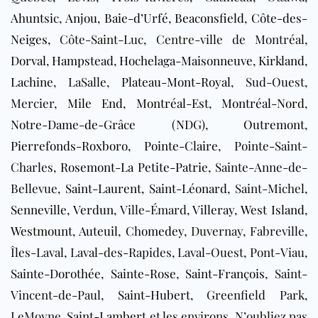
Ahuntsic
,
Anjou
,
Baie-d’Urfé
,
Beaconsfield
,
Côte-des-
Neiges
, Côte-Saint-Luc, Centre-ville de Montréal,
Dorval
,
Hampstead
,
Hochelaga-Maisonneuve
,
Kirkland
,
Lachine
, LaSalle,
Plateau-Mont-Royal
, Sud-Ouest,
Mercier,
Mile End
,
Montréal-Est
,
Montréal-Nord
,
Notre-Dame-de-Grâce (NDG)
,
Outremont
,
Pierrefonds-Roxboro
,
Pointe-Claire
, Pointe-Saint-
Charles,
Rosemont-La Petite-Patrie
, Sainte-Anne-de-
Bellevue,
Saint-Laurent
,
Saint-Léonard
, Saint-Michel,
Senneville
,
Verdun
, Ville-Émard,
Villeray
,
West Island
,
Westmount
,
Auteuil
,
Chomedey
, Duvernay, Fabreville,
Îles-Laval, Laval-des-Rapides, Laval-Ouest, Pont-Viau,
Sainte-Dorothée
,
Sainte-Rose
,
Saint-François
, Saint-
Vincent-de-Paul,
Saint-Hubert
, Greenfield Park,
LeMoyne,
Saint-Lambert
et les environs. N’oubliez pas