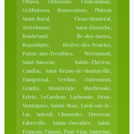
Ottawa, Outaouais, Châteauguay,
Griffintown, Bonaventure, Plateau
Mont-Royal, Vieux-Montréal,
Terrebonne, Saint-Eustache,
Boisbriand, Île-des-Sœurs,
Repentigny, Rivière-des-Prairies,
Pointe-aux-Trembles, Westmount,
Saint-Sauveur, Sainte-Thérèse,
Candiac, Saint-Bruno-de-Montarville,
Hampstead, Verdun, Outremont,
Granby, Montérégie, Sherbrooke,
Estrie, LeGardeur, Lachenaie, Deux-
Montagnes, Sainte-Rose, Laval-sur-le-
Lac, Auteuil, Chomedey, Duvernay,
Fabreville, Sainte-Dorothée, Saint-
François, Vimont, Pont-Viau, Saguenay,