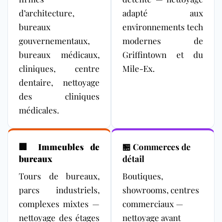
d’architecture,
adapté aux
bureaux
environnements tech
gouvernementaux,
modernes de
bureaux médicaux,
Griffintown et du
cliniques, centre
Mile-Ex.
dentaire, nettoyage
des cliniques
médicales.
🏢
Immeubles de
🏪 Commerces de
bureaux
détail
Tours de bureaux,
Boutiques,
parcs industriels,
showrooms, centres
complexes mixtes —
commerciaux —
nettoyage des étages
nettoyage avant