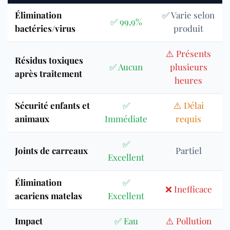
Élimination
✅ Varie selon
✅ 99,9%
bactéries/virus
produit
⚠️ Présents
Résidus toxiques
✅ Aucun
plusieurs
après traitement
heures
Sécurité enfants et
✅
⚠️ Délai
animaux
Immédiate
requis
✅
Joints de carreaux
Partiel
Excellent
Élimination
✅
❌ Inefficace
acariens matelas
Excellent
Impact
✅ Eau
⚠️ Pollution