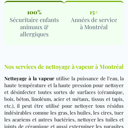
100%
15+
Sécuritaire enfants
Années de service
animaux &
à Montréal
allergiques
Nos services de nettoyage à vapeur à Montréal
Nettoyage à la vapeur
utilise la puissance de l’eau, la
haute température et la haute pression pour nettoyer
et désinfecter toutes sortes de surfaces (céramique,
bois, béton, linoléum, acier et métaux, tissus et tapis,
etc.)
, il peut être utilisé pour nettoyer tous résidus
indésirables comme les gras, les huiles, les cires, tuer
les acariens et autres bactéries, nettoyer les tuiles et
joints de céramique et aussi exterminer les parasites