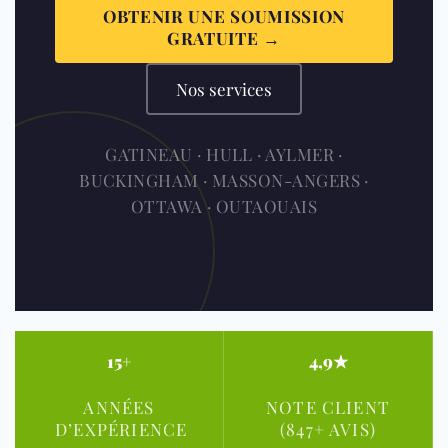
OBTENIR UNE SOUMISSION
GRATUITE →
Nos services
GATINEAU · HULL · AYLMER ·
BUCKINGHAM · MASSON-ANGERS ·
OTTAWA · OUTAOUAIS
15+
4,9★
ANNÉES
NOTE CLIENT
D’EXPÉRIENCE
(847+ AVIS)