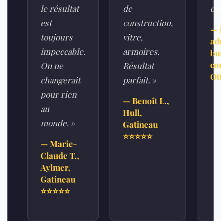
le résultat
de
exc
est
construction,
— 
toujours
vitre,
ad
impeccable.
armoires.
bu
co
On ne
Résultat
Ot
changerait
parfait. »
pour rien
— Benoît L.,
au
Hull,
monde. »
Gatineau
⭐⭐⭐⭐⭐
— Marie-
Claude T.,
Aylmer,
Gatineau
⭐⭐⭐⭐⭐