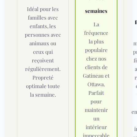
Idéal pour les
semaines
familles avec
La
enfants, les
fréquence
personnes avec
la plus
animaux ou
m
populaire
ceux qui
p
chez nos
reçoivent
f
clients de
régulièrement.
Gatineau et
Propreté
Ottawa.
optimale toute
Parfait
la semaine.
pour
maintenir
e
un
intérieur
i
impeccable