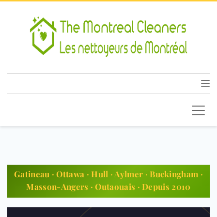
Gatineau · Ottawa · Hull · Aylmer · Buckingham ·
Masson-Angers · Outaouais · Depuis 2010