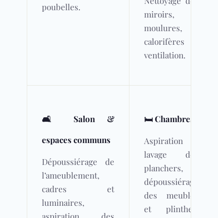
Nettoyage des
poubelles.
miroirs,
moulures,
calorifères et
ventilation.
🛋️ Salon &
🛏️ Chambres
espaces communs
Aspiration et
lavage des
Dépoussiérage de
planchers,
l’ameublement,
dépoussiérage
cadres et
des meubles
luminaires,
et plinthes,
aspiration des