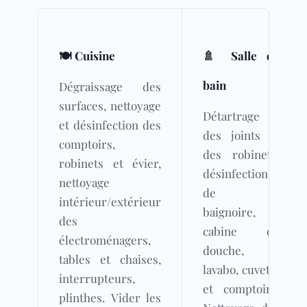
🍽️ Cuisine
🚿 Salle de
bain
Dégraissage des
surfaces, nettoyage
Détartrage
et désinfection des
des joints et
comptoirs,
des robinets,
robinets et évier,
désinfection
nettoyage
de la
intérieur/extérieur
baignoire,
des
cabine de
électroménagers,
douche,
tables et chaises,
lavabo, cuvette
interrupteurs,
et comptoirs.
plinthes. Vider les