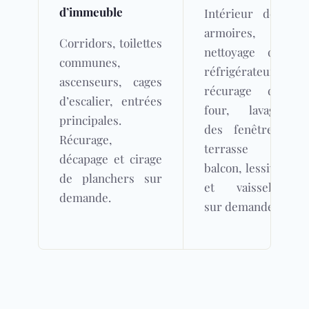
d’immeuble
Intérieur des
armoires,
Corridors, toilettes
nettoyage du
communes,
réfrigérateur,
ascenseurs, cages
récurage du
d’escalier, entrées
four, lavage
principales.
des fenêtres,
Récurage,
terrasse et
décapage et cirage
balcon
, lessive
de planchers sur
et vaisselle
demande.
sur demande.