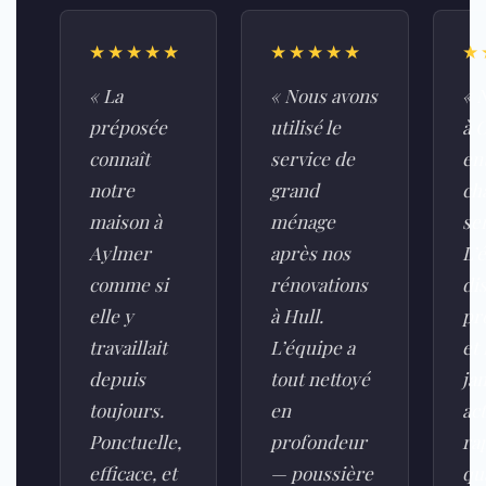
★★★★★
★★★★★
★
« La
« Nous avons
« 
préposée
utilisé le
à 
connaît
service de
en
notre
grand
ch
maison à
ménage
se
Aylmer
après nos
L’
comme si
rénovations
di
elle y
à Hull.
pr
travaillait
L’équipe a
et
depuis
tout nettoyé
ja
toujours.
en
act
Ponctuelle,
profondeur
ra
efficace, et
— poussière
qu