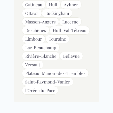
Gatineau
Hull
Aylmer
Ottawa
Buckingham
Masson-Angers
Lucerne
Deschênes
Hull–Val-Tétreau
Limbour
Touraine
Lac-Beauchamp
Rivière-Blanche
Bellevue
Versant
Plateau–Manoir-des-Trembles
Saint-Raymond–Vanier
l’Orée-du-Parc