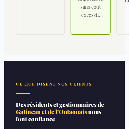
q
sans coût
excessif.
CE QUE DISENT NOS CLIENTS
Des résidents et gestionnaires de
Gatineau et de l’Outaouais
nous
font confiance