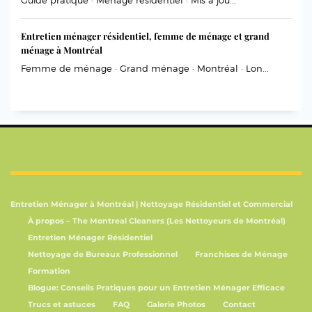
Guide pratique · Ménage résidentiel · Mis à jou...
Entretien ménager résidentiel, femme de ménage et grand
ménage à Montréal
Femme de ménage · Grand ménage · Montréal · Lon...
Entretien Ménager à Montréal | Nettoyage Résidentiel et Commercial
À propos – The Montreal Cleaners (Les Nettoyeurs de Montréal)
Entretien Ménager Résidentiel
Nettoyage de Bureaux Professionnel
Franchises de Ménage
Formation
Blogue: Conseils Pratiques pour un Entretien Ménager Efficace
Trucs et astuces
FAQ
Galerie Photos
Contact