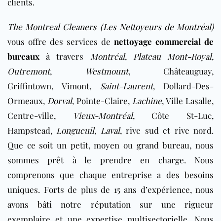
clients.
The Montreal Cleaners (Les Nettoyeurs de Montréal)
vous offre des services de
nettoyage commercial de
bureaux
à travers
Montréal
,
Plateau Mont-Royal
,
Outremont
,
Westmount
, Châteauguay,
Griffintown, Vimont,
Saint-Laurent
, Dollard-Des-
Ormeaux,
Dorval
, Pointe-Claire,
Lachine
, Ville Lasalle,
Centre-ville,
Vieux-Montréal
, Côte St-Luc,
Hampstead,
Longueuil,
Laval
, rive sud et rive nord
.
Que ce soit un petit, moyen ou grand bureau, nous
sommes prêt à le prendre en charge. Nous
comprenons que chaque entreprise a des besoins
uniques. Forts de plus de 15 ans d’expérience, nous
avons bâti notre réputation sur une rigueur
exemplaire et une expertise multisectorielle. Nous