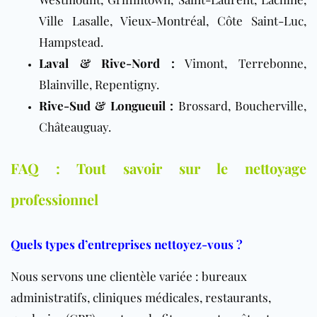
Ville Lasalle, Vieux-Montréal, Côte Saint-Luc,
Hampstead.
Laval & Rive-Nord :
Vimont, Terrebonne,
Blainville, Repentigny.
Rive-Sud & Longueuil :
Brossard, Boucherville,
Châteauguay.
FAQ : Tout savoir sur le nettoyage
professionnel
Quels types d’entreprises nettoyez-vous ?
Nous servons une clientèle variée : bureaux
administratifs, cliniques médicales, restaurants,