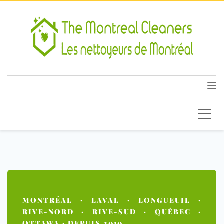
MONTRÉAL · LAVAL · LONGUEUIL ·
RIVE-NORD · RIVE-SUD · QUÉBEC ·
OTTAWA · DEPUIS 2010