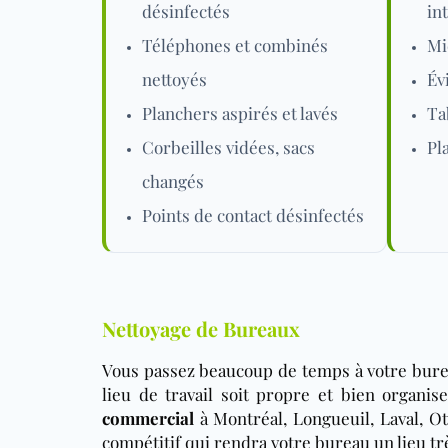
désinfectés
in
Téléphones et combinés
Mi
nettoyés
Év
Planchers aspirés et lavés
Ta
Corbeilles vidées, sacs
Pl
changés
Points de contact désinfectés
Nettoyage de Bureaux
Vous passez beaucoup de temps à votre burea
lieu de travail soit propre et bien organis
commercial
à Montréal, Longueuil, Laval, Ot
compétitif qui rendra votre bureau un lieu trè