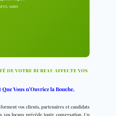
ures, sans
É DE VOTRE BUREAU AFFECTE VOS
t Que Vous n’Ouvriez la Bouche,
orment vos clients, partenaires et candidats
s vos locaux précède toute conversation. Un