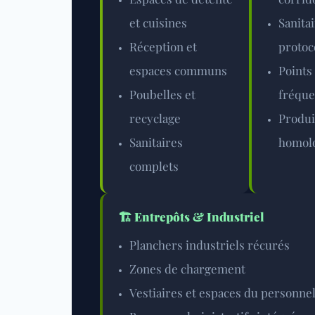
et cuisines
Sanita
Réception et
protoc
espaces communs
Points
Poubelles et
fréque
recyclage
Produi
Sanitaires
homolo
complets
🏗️
Entrepôts & Industriel
Planchers industriels récurés
Zones de chargement
Vestiaires et espaces du personne