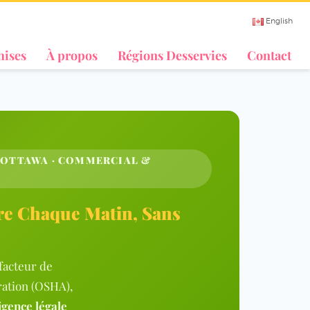
English
hises
À propos
Régions Desservies
Contact
 · OTTAWA · COMMERCIAL &
re Chaque Matin, Sans
fact
eur
de
ration (OSHA)
,
igence légale