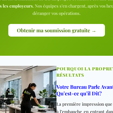
s les em
ployeurs
. Nos équipes s’en chargent, après vos he
déranger vos opérations.
Obtenir ma soumission gratuite →
POURQUOI LA PROPRET
RÉSULTATS
Votre Bureau Parle Avan
Qu’est-ce qu’il Dit?
La première impression que f
à l’embauche en entrant dan