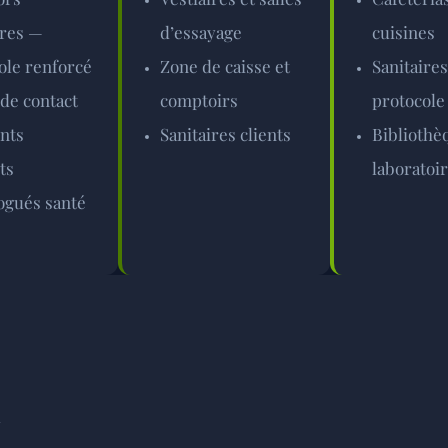
ires —
d’essayage
cuisines
ole renforcé
Zone de caisse et
Sanitaire
 de contact
comptoirs
protocole 
nts
Sanitaires clients
Bibliothè
ts
laboratoi
gués santé
l