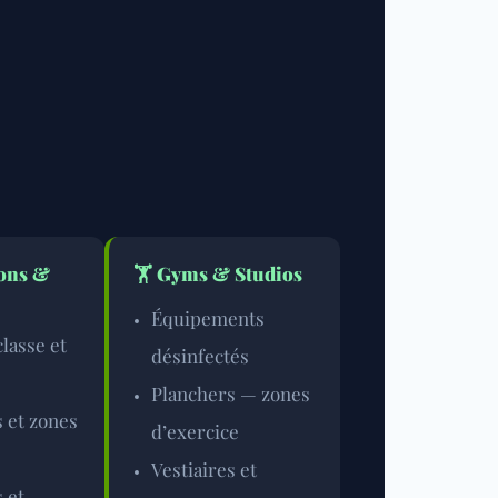
ions &
🏋️
Gyms & Studios
Équipements
classe et
désinfectés
Planchers — zones
 et zones
d’exercice
Vestiaires et
 et