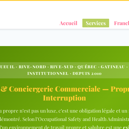
Accueil
Services
Franc
UEUIL · RIVE-NORD · RIVE-SUD · QUÉBEC · GATINEAU
INSTITUTIONNEL · DEPUIS 2010
 & Conciergerie Commerciale — Prop
Interruption
propre n’est pas un luxe, c’est une obligation légale et un 
démontré. S
elon l’
Occupational Safety and Health Administ
d’un environnement de travail propre et salubre est une
ex