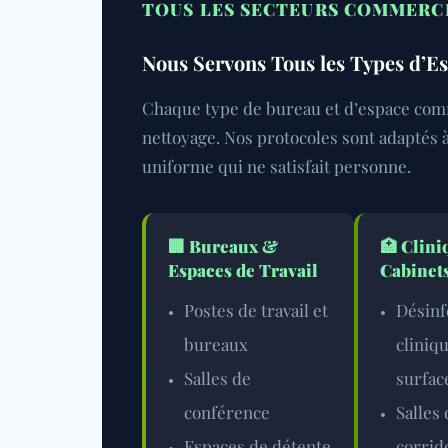
TOUS LES SECTEURS COMMERC
Nous Servons Tous les Types d’
Chaque type de bureau et d’espace com
nettoyage. Nos protocoles sont adaptés
uniforme qui ne satisfait personne.
🏢
Bureaux &
🏥
Clini
Espaces de Travail
Cabinet
Postes de travail et
Désinf
bureaux
cliniq
Salles de
surfac
conférence
Salles 
Espaces de détente
corrid