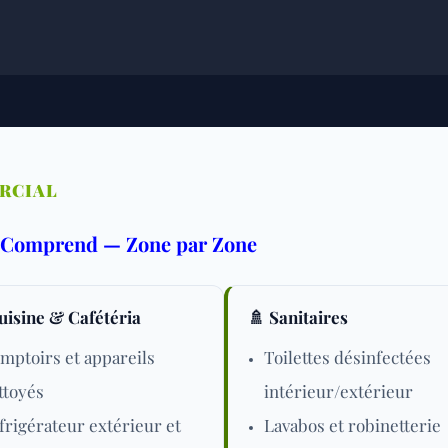
RCIAL
e Comprend — Zone par Zone
Cuisine & Cafétéria
🚿 Sanitaires
mptoirs et appareils
Toilettes désinfectées
ttoyés
intérieur/extérieur
frigérateur extérieur et
Lavabos et robinetterie