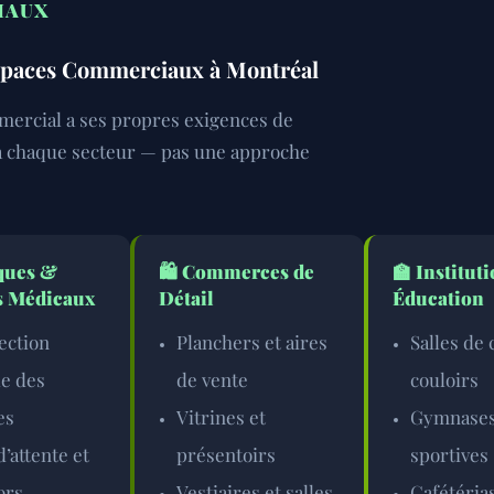
IAUX
Espaces Commerciaux à Montréal
mercial a ses propres exigences de
 à chaque secteur — pas une approche
ques &
🛍️
Commerces de
🏫
Institut
s Médicaux
Détail
Éducation
ection
Planchers et aires
Salles de 
ue des
de vente
couloirs
es
Vitrines et
Gymnases
d’attente et
présentoirs
sportives
ors
Vestiaires et salles
Cafétérias