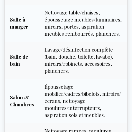
Nettoyage table/chaises,
Salle à
époussetage meubles/luminaires,
manger
miroirs, portes, aspiration
meubles rembourrés, planchers.
Lavage/désinfection complète
Salle de
(bain, douche, toilette, lavabo),
bain
miroirs/robinets, accessoires,
planchers.
Époussetage
mobilier/cadres/bibelots, miroirs/
Salon &
écrans, nettoyage
Chambres
moulures/interrupteurs,
aspiration sols et meubles.
Nettoyage rampes, moulures,