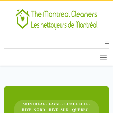
MONTRÉAL · LAVAL · LONGUEUIL ·
RIVE-NORD · RIVE-SUD · QUÉBEC ·