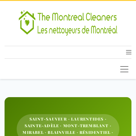
SAINT-SAUVEUR · LAURENTIDES ·
SAINTE-ADÈLE · MONT-TREMBLANT ·
MIRABEL · BLAINVILLE · RÉSIDENTIEL ·