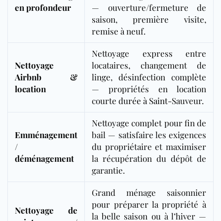
en profondeur
— ouverture/fermeture de
saison, première visite,
remise à neuf.
Nettoyage express entre
Nettoyage
locataires, changement de
Airbnb &
linge, désinfection complète
location
— propriétés en location
courte du
rée à Saint-
Sauveur.
Nettoyage complet pour fin de
Emménagement
bail — satisfaire les exigences
/
du propriétaire et maximiser
déménagement
la récupération du dépôt de
garantie.
Grand ménage saisonnier
pour préparer la propriété à
Nettoyage de
la belle saison ou à l’hiver —