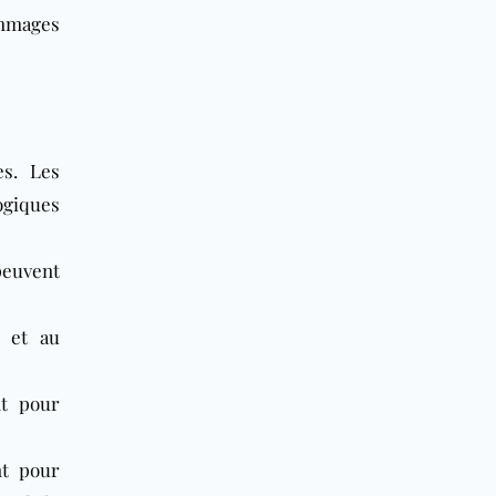
ommages
s. Les
ogiques
peuvent
s et au
nt pour
nt pour