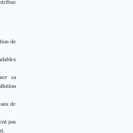
ntribue
ution de
adables
mer sa
llution
eaux de
uent pas
nt.