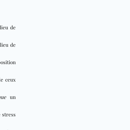
lieu de
lieu de
osition
de ceux
que
un
e stress