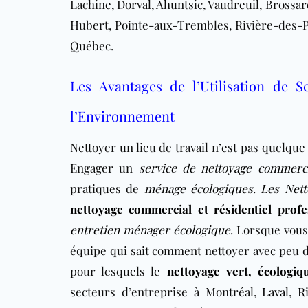
Lachine, Dorval, Ahuntsic, Vaudreuil, Brossar
Hubert, Pointe-aux-Trembles, Rivière-des-P
Québec.
Les Avantages de l’Utilisation de 
l’Environnement
Nettoyer un lieu de travail n’est pas quelqu
Engager un
service de nettoyage commerci
pratiques de
ménage écologiques
.
Les Nett
nettoyage commercial et résidentiel profe
entretien ménager écologique
. Lorsque vous
équipe qui sait comment nettoyer avec peu d
pour lesquels le
nettoyage vert, écologiq
secteurs d’entreprise
à Montréal,
Laval
,
R