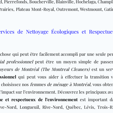
d, Pierrefonds, Boucherville, Blainville, Hochelaga, Champl
rairies, Plateau Mont-Royal, Outremont, Westmount, Gati
Services de Nettoyage Écologiques et Respectu
e chose qui peut être facilement accompli par une seule pe
al professionnel
peut être un moyen simple de passer
oyeurs de Montréal (The Montreal Cleaners)
est un ser
ssionnel
qui peut vous aider à effectuer la transition 
 choisissez nos
femmes de ménage à Montréal
, vous obte
’impact sur l’environnement. Découvrez les principaux av
ue et respectueux de l’environnement
est important d
ive-Nord
,
Longueuil
,
Rive-Nord
, Québec, Lévis, Trois-Ri