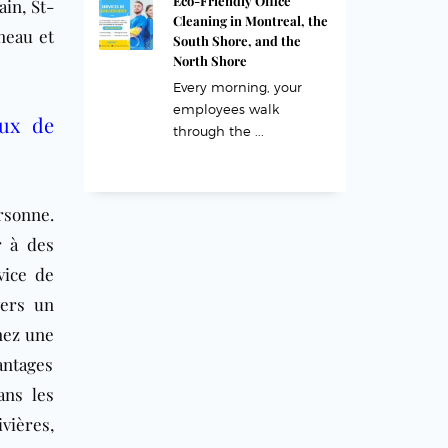
Eco-Friendly Office
ain, St-
Cleaning in Montreal, the
neau et
South Shore, and the
North Shore
Every morning, your
employees walk
eux de
through the ...
rsonne.
 à des
vice de
vers un
nez une
antages
ans les
vières,