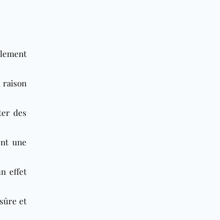
llement
 raison
ter des
ent une
n effet
sûre et