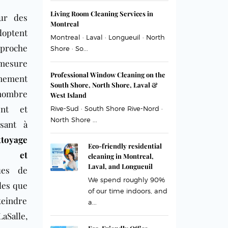
Living Room Cleaning Services in
eur des
Montreal
doptent
Montreal · Laval · Longueuil · North
roche
Shore · So...
mesure
Professional Window Cleaning on the
nnement
South Shore, North Shore, Laval &
 nombre
West Island
ent et
Rive-Sud · South Shore Rive-Nord ·
North Shore ...
sant à
ttoyage
Eco-friendly residential
es et
cleaning in Montreal,
Laval, and Longueuil
ues de
We spend roughly 90%
lles que
of our time indoors, and
tteindre
a...
LaSalle,