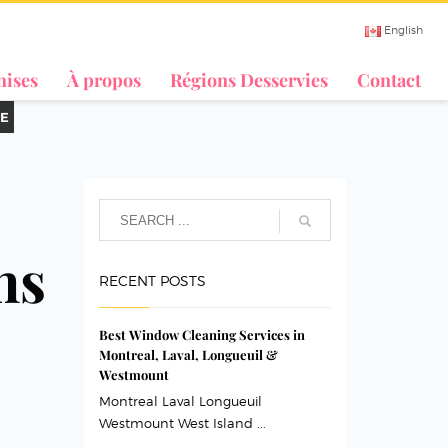
English
hises
À propos
Régions Desservies
Contact
E
ns
RECENT POSTS
Best Window Cleaning Services in
Montreal, Laval, Longueuil &
Westmount
Montreal Laval Longueuil
Westmount West Island ...