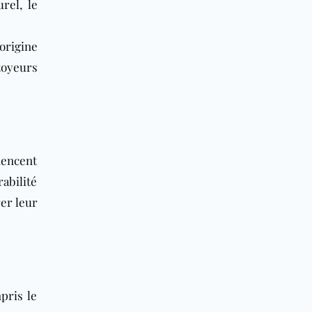
urel, le
origine
toyeurs
mencent
bilité
er leur
pris le