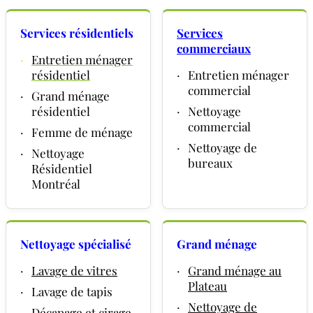
Services résidentiels
Services
commerciaux
·
Entretien ménager
résidentiel
·
Entretien ménager
commercial
·
Grand ménage
résidentiel
·
Nettoyage
commercial
·
Femme de ménage
·
Nettoyage de
·
Nettoyage
bureaux
Résidentiel
Montréal
Nettoyage spécialisé
Grand ménage
·
Lavage de vitres
·
Grand ménage au
Plateau
·
Lavage de tapis
·
Nettoyage de
·
Décapage et cirage