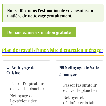
Nous effectuons l’estimation de vos besoins en
matière de nettoyage
gratuitement
.
Demandez une estimation gratuite
Plan de travail d’une visite d’entretien ménager
🍳 Nettoyage de
🍽️ Nettoyage de Salle
Cuisine
à manger
·
Passer l’aspirateur
·
Passer l’aspirateur
et laver le plancher
et laver le plancher
·
Nettoyage de
·
Nettoyer et
l’extérieur des
désinfecter la table
électroménagers