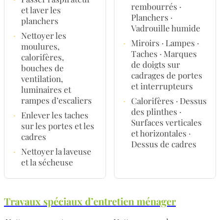
rembourrés ·
et laver les
Planchers ·
planchers
Vadrouille humide
·
Nettoyer les
·
Miroirs · Lampes ·
moulures,
Taches · Marques
calorifères,
de doigts sur
bouches de
cadrages de portes
ventilation,
et interrupteurs
luminaires et
rampes d’escaliers
·
Calorifères · Dessus
des plinthes ·
·
Enlever les taches
Surfaces verticales
sur les portes et les
et horizontales ·
cadres
Dessus de cadres
·
Nettoyer la laveuse
et la sécheuse
Travaux spéciaux d’entretien ménager