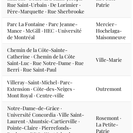
Rue Saint-Urbain · De Lorimier ·
Patrie
Père-Marquette · Rue Sherbrooke
Parc La Fontaine · Parc Jeanne-
Mercier–
Mance · McGill · HEC · Université
Hochelaga-
de Montréal
Maisonneuve
Chemin de la Côte-Sainte-
Catherine · Chemin de la Côte
Ville-Marie
Saint-Luc · Rue Notre-Dame · Rue
Berri · Rue Saint-Paul
Villeray–Saint-Michel–Parc-
Extension · Côte-des-Neiges ·
Outremont
Mont Royal · Centre-ville
Notre-Dame-de-Grâce ·
Université Concordia · Ville Saint-
Rosemont ·
Laurent · Ahuntsic-Cartierville ·
La Petite-
Pointe-Claire · Pierrefonds-
Patrie