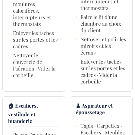
interrupteurs et
moulures,
thermostats
calorifères,
·
Faire le lit d’une
interrupteurs et
chambre au choix
thermostats
du client
·
Enlever les taches
·
Nettoyer et polir les
sur les portes et les
miroirs et les
cadres
écrans
·
Nettoyer le
·
Enlever les taches
couvercle de
sur les portes et les
l’aération · Vider la
cadres · Vider la
corbeille
corbeille
🏠 Escaliers,
🧹 Aspirateur et
époussetage
vestibule et
buanderie
·
Tapis · Carpettes ·
Escaliers · Meubles
·
Passer l’aspirateur