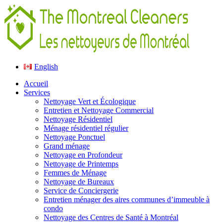
English
Accueil
Services
Nettoyage Vert et Écologique
Entretien et Nettoyage Commercial
Nettoyage Résidentiel
Ménage résidentiel régulier
Nettoyage Ponctuel
Grand ménage
Nettoyage en Profondeur
Nettoyage de Printemps
Femmes de Ménage
Nettoyage de Bureaux
Service de Conciergerie
Entretien ménager des aires communes d’immeuble à
condo
Nettoyage des Centres de Santé à Montréal