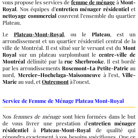
vous propose les services de
femme de ménage
à
Mont-
Royal
. Nos équipes d’
entretien ménager résidentiel
et
nettoyage commercial
couvrent l’ensemble du quartier
Plateau.
Le
Plateau-Mont-Royal
, ou le
Plateau
, est un
arrondissement et un quartier résidentiel central de la
ville de Montréal. Il est situé sur le versant est du
Mont
Royal
sur un plateau surplombant le
centre-ville de
Montréal
délimité par la
rue Sherbrooke
. Il est bordé
par les arrondissements
Rosemont–La Petite-Patrie
au
nord,
Mercier–Hochelaga-Maisonneuve
à l’est,
Ville-
Marie
au sud, et
Outremont
à l’ouest.
Service de Femme de Ménage Plateau Mont-Royal
Nos
femmes de ménage
sont bien formées dans le but
de vous livrer une prestation d’
entretien ménager
résidentiel
à
Plateau-Mont-Royal
de qualité qui
répondra exactement à vos besoins spécifiques. Que ce