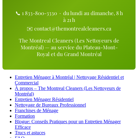
📞
1 833-800-3330
· du lundi au dimanche, 8 h
à 21 h
✉️
contact@themontrealcleaners.ca
The Montreal Cleaners (Les Nettoyeurs de
Montréal) — au service du Plateau-Mont-
Royal et du Grand Montréal
Entretien Ménager à Montréal | Nettoyage Résidentiel et
Commercial
À propos – The Montreal Cleaners (Les Nettoyeurs de
Montréal)
Entretien Ménager Résidentiel
Nettoyage de Bureaux Professionnel
Franchises de Ménage
Formation
Blogue: Conseils Pratiques pour un Entretien Ménager
Efficace
Trucs et astuces