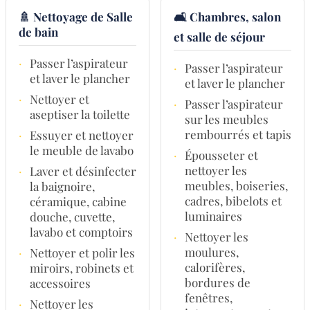
🚿 Nettoyage de Salle
🛋️ Chambres, salon
de bain
et salle de séjour
·
Passer l’aspirateur
·
Passer l’aspirateur
et laver le plancher
et laver le plancher
·
Nettoyer et
·
Passer l’aspirateur
aseptiser la toilette
sur les meubles
rembourrés et tapis
·
Essuyer et nettoyer
le meuble de lavabo
·
Épousseter et
nettoyer les
·
Laver et désinfecter
meubles, boiseries,
la baignoire,
cadres, bibelots et
céramique, cabine
luminaires
douche, cuvette,
lavabo et comptoirs
·
Nettoyer les
moulures,
·
Nettoyer et polir les
calorifères,
miroirs, robinets et
bordures de
accessoires
fenêtres,
·
Nettoyer les