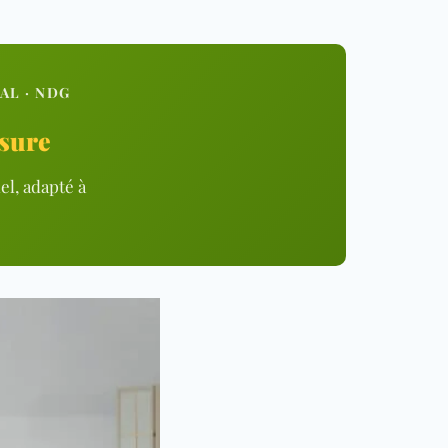
AL · NDG
esure
el, adapté à