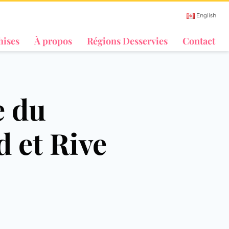
English
hises
À propos
Régions Desservies
Contact
e du
 et Rive