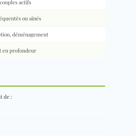
couples actifs
équentés ou aînés
ption, déménagement
t en profondeur
t de :