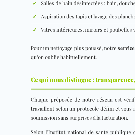
✓
Salles de bain désinfectées : bain, douche,
✓
Aspiration des tapis et lavage des planch
✓
Vitres intérieures, miroirs et poubelles 
Pour un nettoyage plus poussé
, notre
servic
qu’on oublie habituellement.
Ce qui nous distingue : transparence,
Chaque préposée de notre réseau est vérifi
travaillent selon un protocole défini et vous
soumission sans surprises à la facturation.
S
elon
l’Institut national de santé publiqu