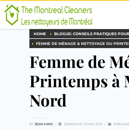
HOME
BLOGUE: CONSEILS PRATIQUES POU
FEMME DE MÉNAGE & NETTOYAGE DU PRINTEM
Femme de Mé
Printemps à M
Nord
BY
JEAN-HIMO
/
DIMANCHE, 05 MAI 2019
/
PUBLISHE