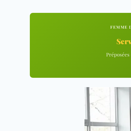
FEMME D
Serv
Préposées c