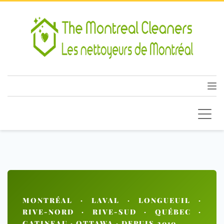
MONTRÉAL · LAVAL · LONGUEUIL ·
RIVE-NORD · RIVE-SUD · QUÉBEC ·
GATINEAU · OTTAWA · DEPUIS 2010