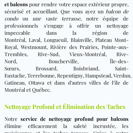
et balcons
pour rendre votre espace extérieur propre,
sécurisé et accueillant. Que vous ayez un
balcon de
condo
ou
une vaste terrasse
, notre équipe de
professionnels s’engage à offrir un nettoyage
impeccable dans la région de
Montréal, Laval, Longueuil, Blainville, Plateau Mont-
Royal, Westmount, Rivière des Prairies, Pointe-aux-
Trembles, Rive-Sud, Vieux-Montréal, Rive-
Nord, Boucherville, Île-des-
Sœurs, Brossard, Boisbriand, Saint-
Eustache, Terrebonne, Repentigny, Hampstead, Verdun,
Gatineau, Ottawa et dans d’autres villes de l’île de
Montréal et Québec.
Nettoyage Profond et Élimination des Taches
Notre
service de nettoyage profond pour balcons
élimine efficacement la saleté incrustée, les
moisissures et les taches tenaces. Grâce à notre