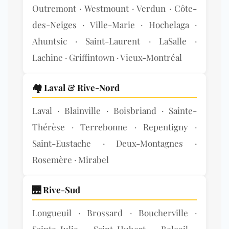
Outremont · Westmount · Verdun · Côte-
des-Neiges · Ville-Marie · Hochelaga ·
Ahuntsic · Saint-Laurent · LaSalle ·
Lachine · Griffintown · Vieux-Montréal
🏘️
Laval & Rive-Nord
Laval · Blainville · Boisbriand · Sainte-
Thérèse · Terrebonne · Repentigny ·
Saint-Eustache · Deux-Montagnes ·
Rosemère · Mirabel
🌉
Rive-Sud
Longueuil · Brossard · Boucherville ·
Sainte-Julie · Saint-Hubert · Beloeil ·