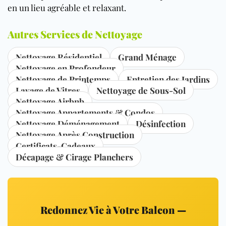
en un lieu agréable et relaxant.
Autres Services de Nettoyage
Nettoyage Résidentiel
Grand Ménage
Nettoyage en Profondeur
Nettoyage de Printemps
Entretien des Jardins
Lavage de Vitres
Nettoyage de Sous-Sol
Nettoyage Airbnb
Nettoyage Appartements & Condos
Nettoyage Déménagement
Désinfection
Nettoyage Après Construction
Certificats-Cadeaux
Décapage & Cirage Planchers
Redonnez Vie à Votre Balcon —