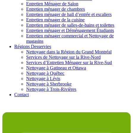
Entretien Ménager de Salon
Entretien ménager de chambres
Entretien ménager de hall d’entrée et escaliers
Entretien ménager de la cuisine
Entretien ménager de salles-de-bains et toilettes
Entretien ménager et Déménagement Étudiants
Entretien ménager commercial et Nettoyage de
magasins
Régions Desservies
Nettoyage dans la Région du Grand Montréal
Services de Nettoyage sur la Rive-Nord
Services d’Entretien Ménager sur la Rive-Sud
Nettoyage à Gatineau et Ottawa
Nettoyage à Québec
Nettoyage à Lévis
Nettoyage à Sherbrooke
Nettoyage à Trois-Rivières
Contact