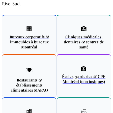
Rive-Sud.
🏢
🏥
Bureaux corporatifs &
Cliniques médicales,
immeubles à bureaux
dentaires & centres de
Montréal
santé
🏫
🍽️
Écoles, garderies & CPE
Restaurants &
Montréal (non toxiques)
établissements
alimentaires MAPAQ
🏬