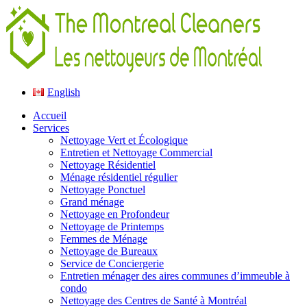
English
Accueil
Services
Nettoyage Vert et Écologique
Entretien et Nettoyage Commercial
Nettoyage Résidentiel
Ménage résidentiel régulier
Nettoyage Ponctuel
Grand ménage
Nettoyage en Profondeur
Nettoyage de Printemps
Femmes de Ménage
Nettoyage de Bureaux
Service de Conciergerie
Entretien ménager des aires communes d’immeuble à
condo
Nettoyage des Centres de Santé à Montréal