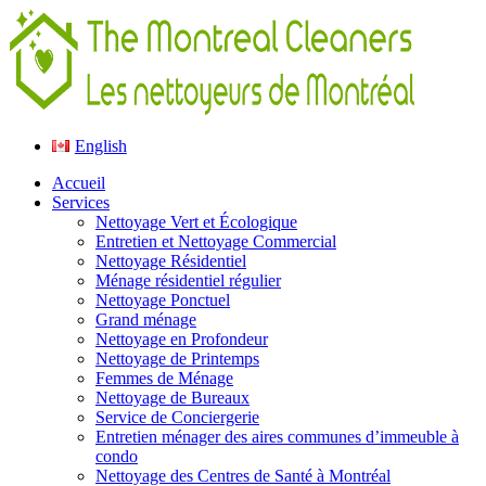
English
Accueil
Services
Nettoyage Vert et Écologique
Entretien et Nettoyage Commercial
Nettoyage Résidentiel
Ménage résidentiel régulier
Nettoyage Ponctuel
Grand ménage
Nettoyage en Profondeur
Nettoyage de Printemps
Femmes de Ménage
Nettoyage de Bureaux
Service de Conciergerie
Entretien ménager des aires communes d’immeuble à
condo
Nettoyage des Centres de Santé à Montréal