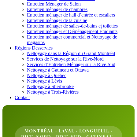
Entretien Ménager de Salon
Entretien ménager de chambres
Entretien ménager de hall d’entrée et escaliers
Entretien ménager de la cuisine
Entretien ménager de salles-de-bains et toilettes
Entretien ménager et Déménagement Étudiants
Entretien ménager commercial et Nettoyage de
magasins
Régions Desservies
Nettoyage dans la Région du Grand Montréal
Services de Nettoyage sur la Rive-Nord
Services d’Entretien Ménager sur la Rive-Sud
Nettoyage à Gatineau et Ottawa
Nettoyage à Québec
Nettoyage à Lévis
Nettoyage à Sherbrooke
Nettoyage à Trois-Rivières
Contact
MONTRÉAL · LAVAL · LONGUEUIL ·
RIVE-NORD · RIVE-SUD · GATINEAU ·