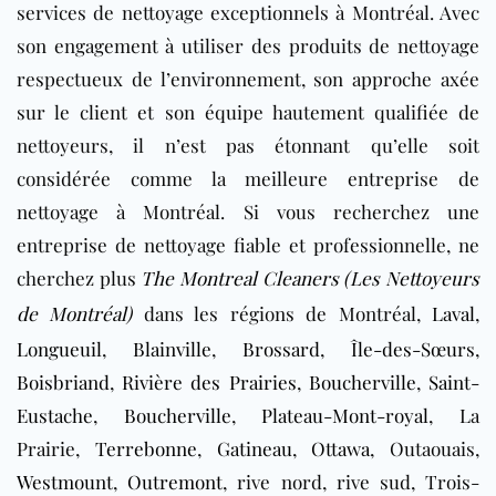
services de nettoyage exceptionnels à Montréal. Avec
son engagement à utiliser des produits de nettoyage
respectueux de l’environnement, son approche axée
sur le client et son équipe hautement qualifiée de
nettoyeurs, il n’est pas étonnant qu’elle soit
considérée comme la meilleure entreprise de
nettoyage à Montréal. Si vous recherchez une
entreprise de nettoyage fiable et professionnelle, ne
cherchez plus
The Montreal Cleaners (Les Nettoyeurs
de Montréal)
dans les régions de Montréal,
Laval
,
Longueuil
,
Blainville
,
Brossard
,
Île-des-Sœurs
,
Boisbriand
,
Rivière des Prairies
,
Boucherville
,
Saint-
Eustache
,
Boucherville
,
Plateau-Mont-royal
, La
Prairie,
Terrebonne
,
Gatineau
,
Ottawa
, Outaouais,
Westmount
,
Outremont
, rive nord, rive sud, Trois-