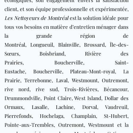
client, et son équipe professionnelle et expérimentée,
Les Nettoyeurs de Montréal
est la solution idéale pour
tous vos besoins en matière d’entretien ménager dans
la grande région de
Montréal
,
Longueuil
,
Blainville
,
Brossard
,
Île-des-
Sœurs
,
Boisbriand
,
Rivière des
Prairies
,
Boucherville
,
Saint-
Eustache
,
Boucherville
,
Plateau-Mont-royal
, La
Prairie,
Terrebonne
,
Laval
,
Westmount
,
Outremont,
rive nord, rive sud, Trois-Rivières, Bécancour,
Drummondville, Point Claire, West Island,
Dollar des
Ormaux
,
Lasalle
,
Lachine
,
Dorval
, Vaudreuil,
Pierrefonds
, Hochelaga, Champlain, St-Hubert,
Pointe-aux-Trembles, Outremont, Westmount et la