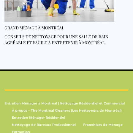
GRAND MÉNAGE À MONTRÉAL
CONSEILS DE NETTOYAGE POUR UNE SALLE DE BAIN
AGRÉABLE ET FACILE À ENTRETENIR À MONTRÉAL
Entretien Ménager à Montréal | Nettoyage Résidentiel et Commercial
À propos – The Montreal Cleaners (Les Nettoyeurs de Montréal)
Entretien Ménager Résidentiel
Nettoyage de Bureaux Professionnel
Franchises de Ménage
Formation