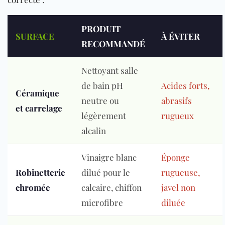
PRODUIT
SURFACE
À ÉVITER
RECOMMANDÉ
Nettoyant salle
de bain pH
Acides forts,
Céramique
neutre ou
abrasifs
et carrelage
légèrement
rugueux
alcalin
Vinaigre blanc
Éponge
Robinetterie
dilué pour le
rugueuse,
chromée
calcaire, chiffon
javel non
microfibre
diluée