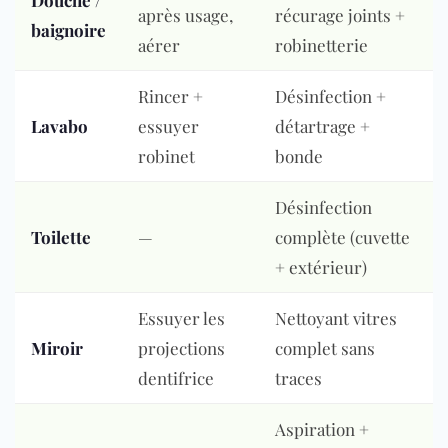
Douche /
après usage,
récurage joints +
baignoire
aérer
robinetterie
Rincer +
Désinfection +
Lavabo
essuyer
détartrage +
robinet
bonde
Désinfection
Toilette
—
complète (cuvette
+ extérieur)
Essuyer les
Nettoyant vitres
Miroir
projections
complet sans
dentifrice
traces
Aspiration +