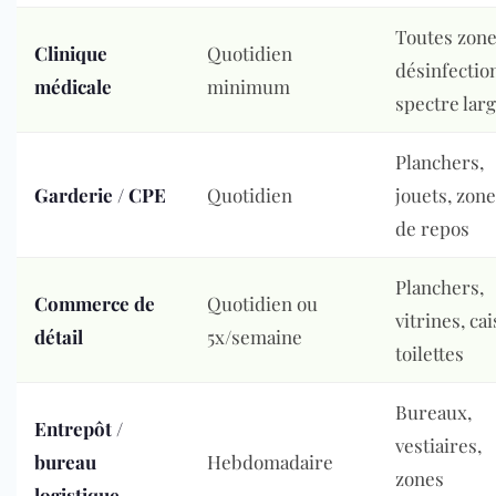
Toutes zon
Clinique
Quotidien
désinfectio
médicale
minimum
spectre lar
Planchers,
Garderie / CPE
Quotidien
jouets, zon
de repos
Planchers,
Commerce de
Quotidien ou
vitrines, cai
détail
5x/semaine
toilettes
Bureaux,
Entrepôt /
vestiaires,
bureau
Hebdomadaire
zones
logistique