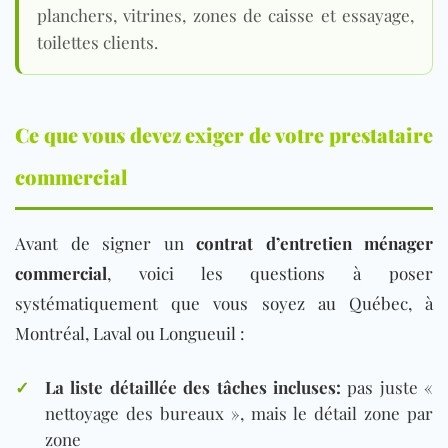
planchers, vitrines, zones de caisse et essayage,
toilettes clients.
Ce que vous devez exiger de votre prestataire
commercial
Avant de signer un
contrat d’entretien ménager
commercial
, voici les questions à poser
systématiquement que vous soyez
au
Québec
, à
Mo
ntréal, Laval ou Longueuil :
✓
La liste détaillée des tâches incluses:
pas juste «
nettoyage des bureaux », mais le détail zone par
zone