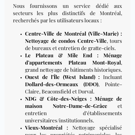
Nous fournissons un service dédié aux
secteurs les plus distinctifs de Montréal,
recherchés par les utilisateurs locaux :
Centre-Ville de Montréal (Ville-Marie) :
Nettoyage de condos Centre-Ville
, tours
de bureaux et entretien de gratte-ciels.
Le Plateau & Mile End :
Ménage
d’appartements Plateau Mont-Royal
,
grand nettoyage de bâtiments historiques.
Ouest de l’Île (West Island) :
Incluant
Dollard-des-Ormeaux (DDO)
, Pointe-
Claire, Beaconsfield et Dorval.
NDG & Côte-des-Neiges :
Ménage de
maison Notre-Dame-de-Grâce
et
entretien d’établissements
universitaires/institutionnels.
Vieux-Montréal :
Nettoyage spécialisé
pour les propriétés patrimoniales, les