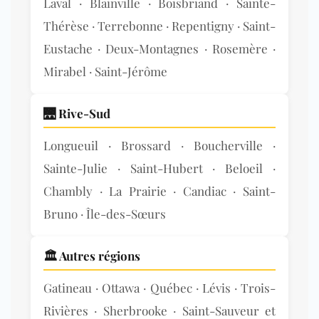
Laval · Blainville · Boisbriand · Sainte-
Thérèse · Terrebonne · Repentigny · Saint-
Eustache · Deux-Montagnes · Rosemère ·
Mirabel · Saint-Jérôme
🌉 Rive-Sud
Longueuil · Brossard · Boucherville ·
Sainte-Julie · Saint-Hubert · Beloeil ·
Chambly · La Prairie · Candiac · Saint-
Bruno · Île-des-Sœurs
🏛️ Autres régions
Gatineau · Ottawa · Québec · Lévis · Trois-
Rivières · Sherbrooke · Saint-Sauveur et