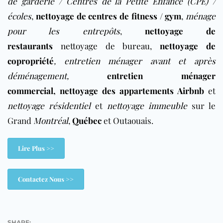
de garderie / Centres de la Petite Enfance (CPE) /
écoles
,
nettoyage de centres de fitness / gym
,
ménage
pour les entrepôts
,
nettoyage de
restaurants
nettoyage de bureau
,
nettoyage de
copropriété
,
entretien ménager avant et après
déménagement
,
entretien ménager
commercial
,
nettoyage des appartements Airbnb
et
nettoyage résidentiel
et
nettoyage immeuble
sur le
Grand
Montréal
,
Québec
et Outaouais.
Lire Plus >>
Contactez Nous >>