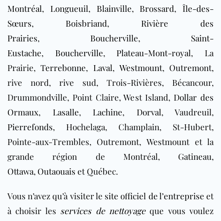
Montréal
,
Longueuil
,
Blainville
,
Brossard
,
Île-des-
Sœurs
,
Boisbriand
,
Rivière des
Prairies
,
Boucherville
,
Saint-
Eustache
,
Boucherville
,
Plateau-Mont-royal
, La
Prairie,
Terrebonne
,
Laval
,
Westmount
,
Outremont,
rive nord, rive sud, Trois-Rivières, Bécancour,
Drummondville, Point Claire, West Island,
Dollar des
Ormaux
,
Lasalle
,
Lachine
,
Dorval
, Vaudreuil,
Pierrefonds
, Hochelaga, Champlain, St-Hubert,
Pointe-aux-Trembles, Outremont, Westmount et la
grande région de Montréal,
Gatineau
,
Ottawa
,
Outaouais
et Québec.
Vous n’avez qu’à visiter le
site officiel de l’entreprise
et
à choisir les
services de nettoyage
que vous voulez