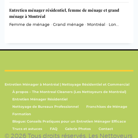
Entretien ménager résidentiel, femme de ménage et grand
ménage à Montréal
Femme de ménage · Grand ménage · Montréal · Lon...
Entretien Ménager à Montréal | Nettoyage Résidentiel et Commercial
À propos – The Montreal Cleaners (Les Nettoyeurs de Montréal)
Entretien Ménager Résidentiel
Nettoyage de Bureaux Professionnel
Franchises de Ménage
Formation
Blogue: Conseils Pratiques pour un Entretien Ménager Efficace
Trucs et astuces
FAQ
Galerie Photos
Contact
© 2026 Tous droits réservés. Les Nettoyeurs