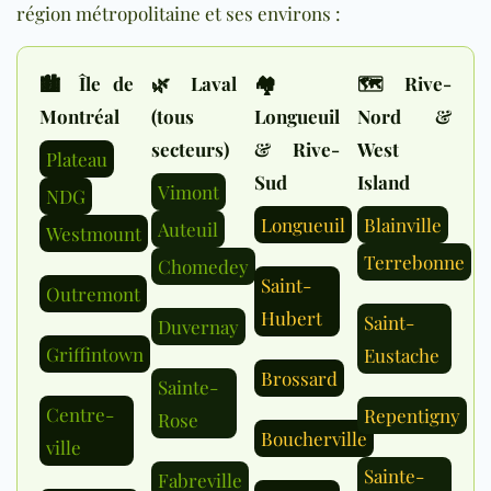
région métropolitaine et ses environs :
🏙 Île de
🌿 Laval
🏘
🗺 Rive-
Montréal
(tous
Longueuil
Nord &
secteurs)
& Rive-
West
Plateau
Sud
Island
Vimont
NDG
Longueuil
Blainville
Auteuil
Westmount
Terrebonne
Chomedey
Saint-
Outremont
Hubert
Saint-
Duvernay
Griffintown
Eustache
Brossard
Sainte-
Centre-
Repentigny
Rose
Boucherville
ville
Sainte-
Fabreville