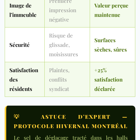
Première
Image de
Valeur perçue
impression
l’immeuble
maintenue
négative
Risque de
Surfaces
Sécurité
glissade,
sèches, sûres
moisissures
Satisfaction
Plaintes,
+25%
des
conflits
satisfaction
résidents
syndicat
déclarée
💡
ASTUCE D’EXPERT —
PROTOCOLE HIVERNAL MONTRÉAL
Le sel de déglaçage tracté dans les halls