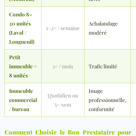
Condo 8–
20 unités
Achalandage
1–2× / semaine
(Laval /
modéré
Longueuil)
Petit
immeuble <
2× / mois
Trafic limité
8 unités
Immeuble
Image
Quotidien ou
commercial
professionnelle,
5×/sem
/ bureau
conformité
Comment Choisir le Bon Prestataire pour