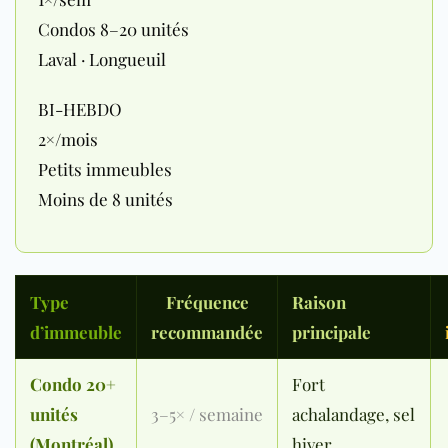
Condos 8–20 unités
Laval · Longueuil
BI-HEBDO
2×/mois
Petits immeubles
Moins de 8 unités
Type
Fréquence
Raison
d’immeuble
recommandée
principale
Condo 20+
Fort
unités
3–5× / semaine
achalandage, sel
(Montréal)
hiver