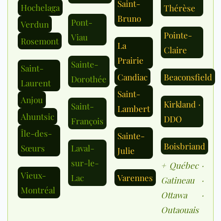
Saint-
Hochelaga
Thérèse
Bruno
Pont-
Verdun
Pointe-
Viau
Rosemont
La
Claire
Prairie
Sainte-
Saint-
Candiac
Beaconsfield
Dorothée
Laurent
Saint-
Anjou
Kirkland ·
Saint-
Lambert
Ahuntsic
DDO
François
Île-des-
Sainte-
Boisbriand
Sœurs
Laval-
Julie
sur-le-
+ Québec ·
Vieux-
Lac
Varennes
Gatineau ·
Montréal
Ottawa ·
Outaouais