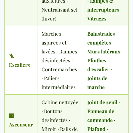
aux lettres ·
· Lampes &
Neutralisant sel
interrupteurs ·
(hiver)
Vitrages
Marches
Balustrades
aspirées et
complètes ·
lavées · Rampes
Murs latéraux ·
🪜
désinfectées ·
Plinthes
Escaliers
Contremarches
d’escalier ·
· Paliers
Joints de
intermédiaires
marche
Cabine nettoyée
Joint de seuil ·
· Boutons
Panneau de
🛗
désinfectés ·
commande ·
Ascenseur
Miroir · Rails de
Plafond ·