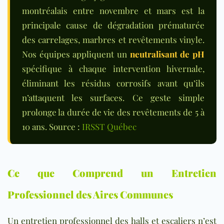
montréalais entre novembre et mars est la
principale cause de dégradation prématurée
des carrelages, marbres et revêtements vinyle.
Nos équipes appliquent un
neutralisant de pH
spécifique à chaque intervention hivernale,
éliminant les résidus corrosifs avant qu’ils
n’attaquent les surfaces. Ce geste simple
prolonge la durée de vie des revêtements de 5 à
10 ans. Source :
IRSST Québec
Ce que Comprend un Entretien
Professionnel des Aires Communes
Un entretien professionnel des halls et escaliers n’est