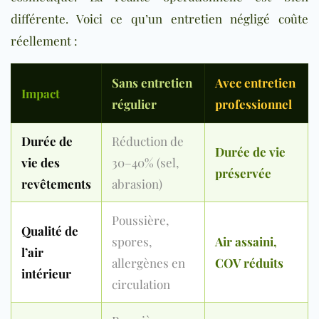
différente. Voici ce qu’un entretien négligé coûte
réellement :
Sans entretien
Avec entretien
Impact
régulier
professionnel
Durée de
Réduction de
Durée de vie
vie des
30–40% (sel,
préservée
revêtements
abrasion)
Poussière,
Qualité de
spores,
Air assaini,
l’air
allergènes en
COV réduits
intérieur
circulation