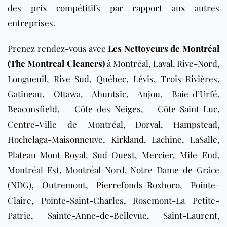
des prix compétitifs par rapport aux autres
entreprises.
Prenez rendez-vous avec
Les Nettoyeurs de Montréal
(The Montreal Cleaners)
à Montréal, Laval, Rive-Nord,
Longueuil, Rive-Sud, Québec, Lévis, Trois-Rivières,
Gatineau, Ottawa,
Ahuntsic
,
Anjou
, Baie-d’Urfé,
Beaconsfield
, Côte-des-Neiges, Côte-Saint-Luc,
Centre-Ville de Montréal,
Dorval
,
Hampstead
,
Hochelaga-Maisonneuve
,
Kirkland
,
Lachine
, LaSalle,
Plateau-Mont-Royal
, Sud-Ouest, Mercier, Mile End,
Montréal-Est, Montréal-Nord, Notre-Dame-de-Grâce
(NDG),
Outremont
, Pierrefonds-Roxboro, Pointe-
Claire, Pointe-Saint-Charles, Rosemont-La Petite-
Patrie, Sainte-Anne-de-Bellevue,
Saint-Laurent
,