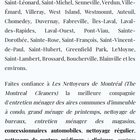
Saint-Léonard
, Saint-Michel, Senneville,
Verdun
, Ville-
Émard,
Villeray
, West Island, Westmount, Auteuil,
Chomedey
, Duvernay, Fabreville, Îles-Laval, Laval-
des-Rapides, Laval-Ouest, Pont-Viau, Sainte-
Dorothée, Sainte-Rose, Saint-François, Saint-Vincent-
de-Paul, Saint-Hubert, Greenfield Park, LeMoyne,
Saint-Lambert, Brossard, Boucherville, Blainville et les
environs.
Faites confiance à
Les Nettoyeurs de Montréal (The
Montreal Cleaners)
la
meilleure compagnie
d’
entretien ménager des aires communes d’immeuble
à condo
,
grand ménage de printemps
,
nettoyage de
bureaux
,
entretien ménager des magasins
,
concessionnaires automobiles
,
nettoyage régulier
,
nettoyage de centres médicaux / cliniques
,
centres