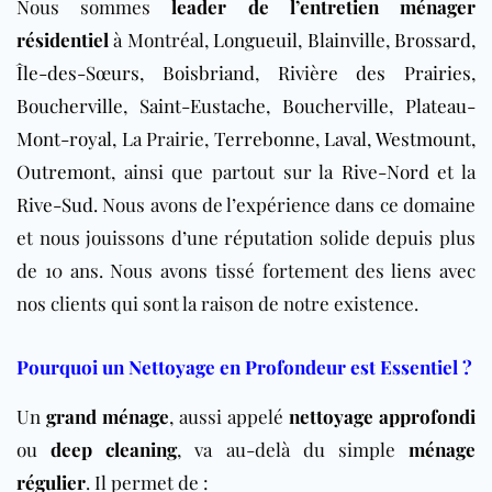
Nous sommes
leader de l’entretien ménager
résidentiel
à Montréal,
Longueuil
,
Blainville
,
Brossard
,
Île-des-Sœurs
,
Boisbriand
,
Rivière des Prairies
,
Boucherville
,
Saint-Eustache
,
Boucherville
,
Plateau-
Mont-royal
, La Prairie,
Terrebonne
,
Laval
,
Westmount
,
Outremont
, ainsi que partout sur la
Rive-Nord
et la
Rive-Sud
. Nous avons de l’expérience dans ce domaine
et nous jouissons d’une réputation solide depuis plus
de 10 ans. Nous avons tissé fortement des liens avec
nos clients qui sont la raison de notre existence.
Pourquoi un Nettoyage en Profondeur est Essentiel ?
Un
grand ménage
, aussi appelé
nettoyage approfondi
ou
deep cleaning
, va au-delà du simple
ménage
régulier
.
Il permet de :