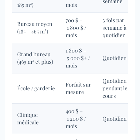
semaine
185 m²)
mois
700 $ –
3 fois par
Bureau moyen
1 800 $ /
semaine à
(185 – 465 m²)
mois
quotidien
1 800 $ –
Grand bureau
5 000 $+ /
Quotidien
(465 m² et plus)
mois
Quotidien
Forfait sur
École / garderie
pendant les
mesure
cours
400 $ –
Clinique
1 200 $ /
Quotidien
médicale
mois