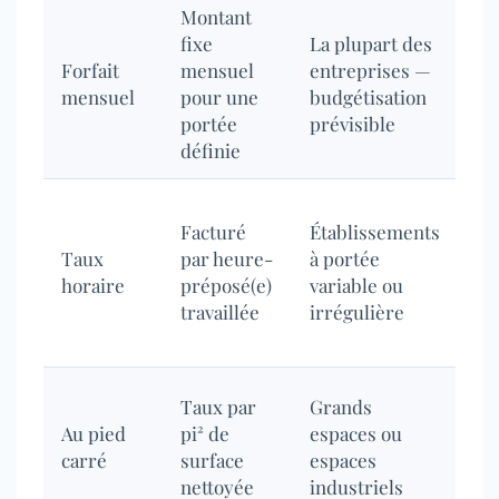
Montant
Dé
fixe
La plupart des
po
Forfait
mensuel
entreprises —
pr
mensuel
pour une
budgétisation
mo
portée
prévisible
éc
définie
Co
Facturé
Établissements
me
Taux
par heure-
à portée
pl
horaire
préposé(e)
variable ou
dif
travaillée
irrégulière
pr
bu
Co
Taux par
Grands
pr
Au pied
pi² de
espaces ou
éq
carré
surface
espaces
po
nettoyée
industriels