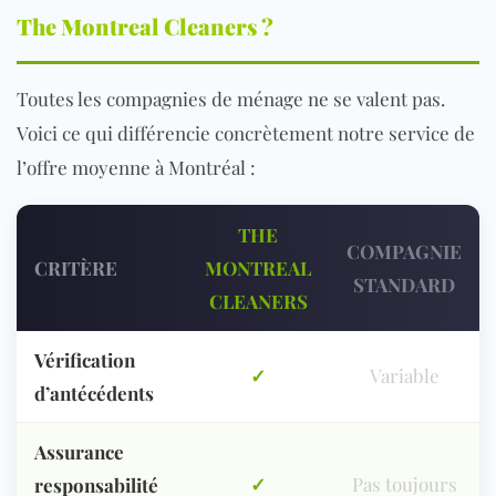
The Montreal Cleaners ?
Toutes les compagnies de ménage ne se valent pas.
Voici ce qui différencie concrètement notre service de
l’offre moyenne à Montréal :
THE
COMPAGNIE
CRITÈRE
MONTREAL
STANDARD
CLEANERS
Vérification
✓
Variable
d’antécédents
Assurance
✓
Pas toujours
responsabilité