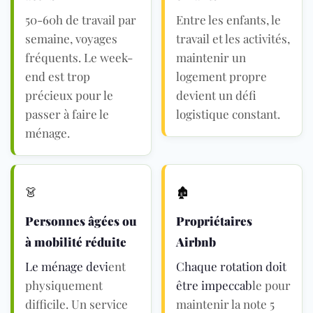
50-60h de travail par
Entre les enfants, le
semaine, voyages
travail et les activités,
fréquents. Le week-
maintenir un
end est trop
logement propre
précieux pour le
devient un défi
passer à faire le
logistique constant.
ménage.
👗
🏚
Personnes âgées ou
Propriétaires
à mobilité réduite
Airbnb
Le ménage devi
ent
Chaque rotation doit
physiquement
être impeccab
le pour
difficile. Un service
maintenir la note 5