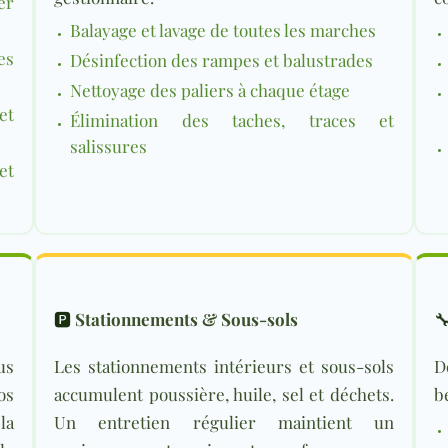
er
Balayage et lavage de toutes les marches
es
Désinfection des rampes et balustrades
Nettoyage des paliers à chaque étage
et
Élimination des taches, traces et
salissures
et
🅿️
Stationnements & Sous-sols

us
Les stationnements intérieurs et sous-sols
D
os
accumulent poussière, huile, sel et déchets.
b
la
Un entretien régulier maintient un