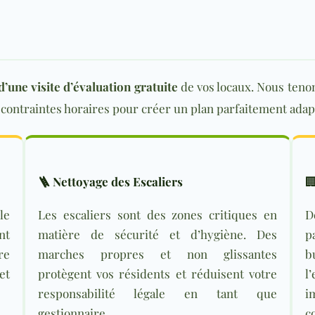
’une visite d’évaluation gratuite
de vos locaux. Nous ten
s contraintes horaires pour créer un plan parfaitement adap
🪜 Nettoyage des Escaliers

le
Les escaliers sont des zones critiques en
D
nt
matière de sécurité et d’hygiène. Des
p
re
marches propres et non glissantes
b
et
protègent vos résidents et réduisent votre
l
responsabilité légale en tant que
i
gestionnaire.
c