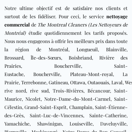
Notre ultime objectif est de
satisfaire nos clients
et
surtout de les fidéliser. Pour ceci, le service
nettoyage
commercial
de
The Montreal Cleaners (Les Nettoyeurs de
Montréal)
étudie quotidiennement les tarifs proposés.
Nous nous engageons à offrir les meilleurs prix dans toute
la région de
Montréal
,
Longueuil
,
Blainville
,
Brossard
,
Île-des-Sœurs
,
Boisbriand
,
Rivière des
Prairies
,
Boucherville
,
Saint-
Eustache
,
Boucherville
,
Plateau-Mont-royal
, La
Prairie,
Terrebonne
,
Gatineau
,
Ottawa
,
Outaouais
,
Laval
,
We
rive nord, rive sud, Trois-Rivières, Bécancour, Saint-
Maurice, Nicolet, Notre-Dame-du-Mont-Carmel, Saint-
Célestin, Grand-Saint-Esprit, Champlain, Saint-Étienne-
des-Grès, Saint-Luc-de-Vincennes, Sainte-Catherine,
Yamachiche, Shawinigan, Louiseville, Daveluyville,
Pierreville, Maskinongé, Notre-Dame-du-Bon-Conseil,