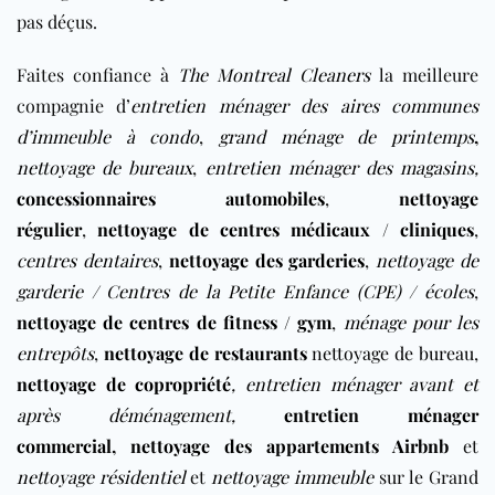
pas déçus.
Faites confiance à
The Montreal Cleaners
la
meilleure
compagnie d’
entretien ménager des aires communes
d’immeuble à condo
,
grand ménage de printemps
,
nettoyage de bureaux
,
entretien ménager des magasins
,
concessionnaires automobiles
,
nettoyage
régulier
,
nettoyage de centres médicaux / cliniques
,
centres dentaires
,
nettoyage des garderies
,
nettoyage de
garderie / Centres de la Petite Enfance (CPE) / écoles
,
nettoyage de centres de fitness / gym
,
ménage pour les
entrepôts
,
nettoyage de restaurants
nettoyage de bureau
,
nettoyage de copropriété
,
entretien ménager avant et
après déménagement
,
entretien ménager
commercial
,
nettoyage des appartements Airbnb
et
nettoyage résidentiel
et
nettoyage immeuble
sur le Grand