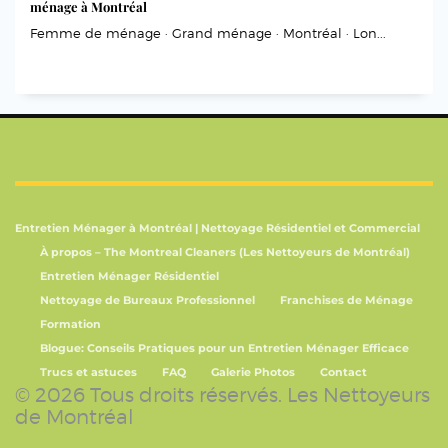
ménage à Montréal
Femme de ménage · Grand ménage · Montréal · Lon...
Entretien Ménager à Montréal | Nettoyage Résidentiel et Commercial
À propos – The Montreal Cleaners (Les Nettoyeurs de Montréal)
Entretien Ménager Résidentiel
Nettoyage de Bureaux Professionnel
Franchises de Ménage
Formation
Blogue: Conseils Pratiques pour un Entretien Ménager Efficace
Trucs et astuces
FAQ
Galerie Photos
Contact
© 2026 Tous droits réservés. Les Nettoyeurs
de Montréal