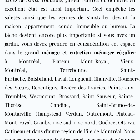
excellent état est aussi important. Ceci empêche les
saletés ainsi que les germes de s’installer devant la
maison,
appartement
,
condo
,
immeuble
ou
bureau
. La
tâche devient encore plus importante si vous avez un
jardin. Vous devez prendre en considération cet espace
dans le
grand ménage
et
entretien ménager régulier
à
Montréal
,
Plateau Mont-Royal
,
Vieux-
Montréal
,
Terrebonne
,
Saint-
Eustache
,
Boisbriand
,
Laval
,
Longueuil
,
Blainville
,
Bouchervi
des-Sœurs
,
Repentigny
,
Rivière des Prairies
,
Pointe-aux-
Trembles
,
Westmount
,
Brossard
,
Saint Sauveur
,
Sainte-
Thérèse
,
Candiac
,
Saint-Bruno-de-
Montarville
,
Hampstead
,
Verdun
,
Outremont
,
Plateau-
Mont-royal
, Granby, rive sud, rive nord, Québec, Ottawa,
Gatineau et dans d’autre région de l’île de Montréal. Nous
vous recommandons de faire appel au service des équipes