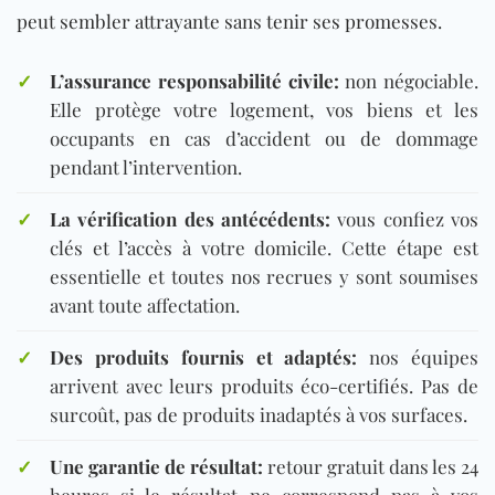
peut sembler attrayante sans tenir ses promesses.
✓
L’assurance responsabilité civile:
non négociable.
Elle protège votre logement, vos biens et les
occupants en cas d’accident ou de dommage
pendant l’intervention.
✓
La vérification des antécédents:
vous confiez vos
clés et l’accès à votre domicile. Cette étape est
essentielle et toutes nos recrues y sont soumises
avant toute affectation.
✓
Des produits fournis et adaptés:
nos équipes
arrivent av
ec leurs
produits éco-certifiés
. Pas d
e
surcoût, pas de produits inadaptés à vos surfaces.
✓
Une garantie de résultat:
retour gratuit dans les 24
heures si le résultat ne correspond pas à vos