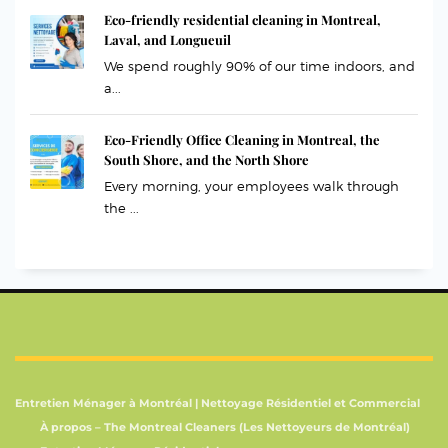
Eco-friendly residential cleaning in Montreal,
Laval, and Longueuil
We spend roughly 90% of our time indoors, and
a...
Eco-Friendly Office Cleaning in Montreal, the
South Shore, and the North Shore
Every morning, your employees walk through
the ...
Entretien Ménager à Montréal | Nettoyage Résidentiel et Commercial
À propos – The Montreal Cleaners (Les Nettoyeurs de Montréal)