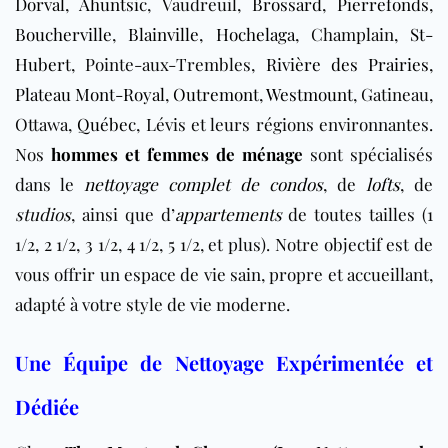
Dorval
,
Ahuntsic
, Vaudreuil,
Brossard
,
Pierrefonds
,
Boucherville
,
Blainville
,
Hochelaga
, Champlain,
St-
Hubert
, Pointe-aux-Trembles,
Rivière des Prairies
,
Plateau Mont-Royal
,
Outremont
,
Westmount
, Gatineau,
Ottawa,
Québec
, Lévis
et leurs régions environnantes.
Nos
hommes et femmes de ménage
sont spécialisés
dans le
nettoyage complet de condos
, de
lofts
, de
studios
, ainsi que d’
appartements
de toutes tailles (1
1/2, 2 1/2, 3 1/2, 4 1/2, 5 1/2, et plus). Notre objectif est de
vous offrir un espace de vie sain, propre et accueillant,
adapté à votre style de vie moderne.
Une Équipe de Nettoyage Expérimentée et
Dédiée