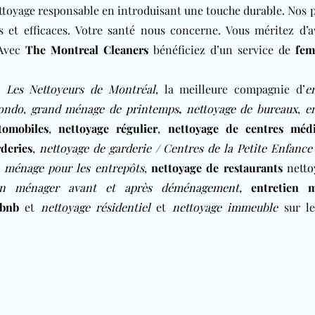
ttoyage responsable en introduisant une touche durable. Nos 
s et efficaces. Votre santé nous concerne. Vous méritez d’a
 Avec
The Montreal Cleaners
bénéficiez d’un service de
fem
t
Les Nettoyeurs de Montréal
, la meilleure compagnie d’
e
ondo
,
grand ménage de printemps
,
nettoyage de bureaux
,
e
tomobiles
,
nettoyage régulier
,
nettoyage de centres méd
deries
,
nettoyage de garderie / Centres de la Petite Enfance
,
ménage pour les entrepôts
,
nettoyage de restaurants
netto
ien ménager avant et après déménagement
,
entretien 
rbnb
et
nettoyage résidentiel
et
nettoyage immeuble
sur l