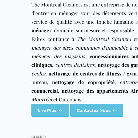
The Montreal Cleaners
est une entreprise de ne
d’entretien ménager sont des détergents vert
service de qualité avec une touche humaine.
ménage
à domicile, sur mesure et responsable.
Faites confiance à
The Montreal Cleaners
e
ménager des aires communes d’immeuble à c
ménager des magasins
,
concessionnaires au
cliniques
,
centres dentaires
,
nettoyage des gar
écoles
,
nettoyage de centres de fitness / gym
bureau
,
nettoyage de copropriété
,
entret
commercial
,
nettoyage des appartements Ai
Montréal
et Outaouais.
Lire Plus >>
Contactez Nous >>