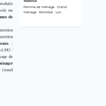
Montréal
produits
Femme de ménage · Grand
voir un
ménage · Montréal · Lon...
mes de
ntretien
ntretien
icaux /
 (CPE) /
yage de
ménager
e Grand