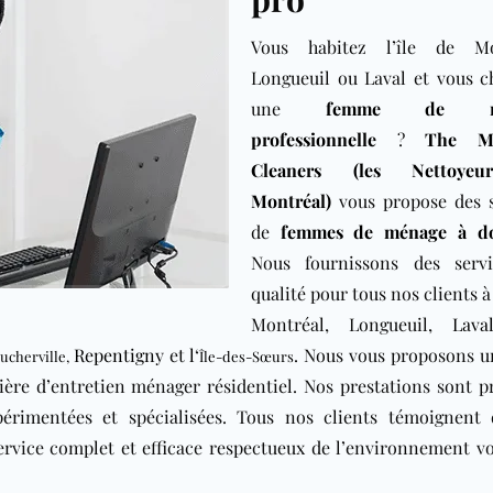
Vous habitez l’île de Mo
Longueuil ou Laval et vous c
une
femme de mé
professionnelle
?
The Mo
Cleaners (les Nettoye
Montréal)
vous propose des s
de
femmes de ménage à do
Nous fournissons des serv
qualité pour tous nos clients à
Montréal, Longueuil,
Lava
Repentigny
et
l
‘
. Nous vous proposons u
ucherville
,
Île-des-Sœurs
ère d’entretien ménager résidentiel. Nos prestations sont p
périmentées et spécialisées. Tous nos clients témoignent 
service complet et efficace respectueux de l’environnement v