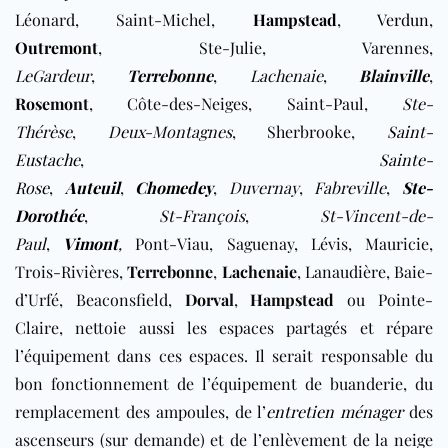
Léonard, Saint-Michel,
Hampstead
,
Verdun
,
Outremont
,
Ste-Julie, Varennes,
LeGardeur
,
Terrebonne
,
Lachenaie
,
Blainville
,
Rosemont
, Côte-des-Neiges, Saint-Paul,
Ste-
Thérèse
,
Deux-Montagnes
, Sherbrooke,
Saint-
Eustache
,
Sainte-
Rose
,
Auteuil
,
Chomedey
,
Duvernay
,
Fabreville
,
Ste-
Dorothée
,
St-François
,
St-Vincent-de-
Paul
,
Vimont
,
Pont-Viau, Saguenay, Lévis, Mauricie,
Trois-Rivières,
Terrebonne
,
Lachenaie
, Lanaudière, Baie-
d’Urfé, Beaconsfield,
Dorval
,
Hampstead
ou Pointe-
Claire,
nettoie aussi les espaces partagés et répare
l’équipement dans ces espaces. Il serait responsable du
bon fonctionnement de l’équipement de buanderie, du
remplacement des ampoules, de l’
entretien ménager
des
ascenseurs (sur demande) et de l’enlèvement de la neige