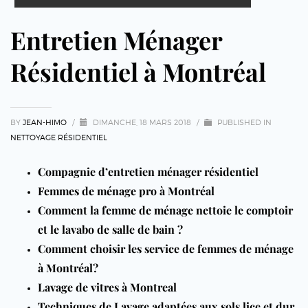
Entretien Ménager
Résidentiel à Montréal
BY
JEAN-HIMO
/
DIMANCHE, 18 MARS 2018
/
PUBLISHED IN
NETTOYAGE RÉSIDENTIEL
Compagnie d’entretien ménager résidentiel
Femmes de ménage pro à Montréal
Comment la femme de ménage nettoie le comptoir
et le lavabo de salle de bain ?
Comment choisir les service de femmes de ménage
à Montréal?
Lavage de vitres à Montreal
Techniques de Lavage adaptées aux sols lice et dur