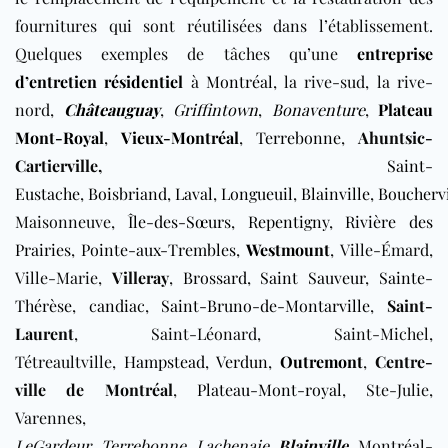
fournitures qui sont réutilisées dans l’établissement.
Quelques exemples de tâches qu’une
entreprise
d’entretien résidentiel
à
Montréal
, la rive-sud, la rive-
nord,
Châteauguay
,
Griffintown
,
Bonaventure
,
Plateau
Mont-Royal
,
Vieux-Montréal
,
Terrebonne
,
Ahuntsic-
Cartierville,
Saint-
Eustache
,
Boisbriand
,
Laval
,
Longueuil
,
Blainville
,
Bouchervi
Maisonneuve,
Île-des-Sœurs
,
Repentigny
,
Rivière des
Prairies
,
Pointe-aux-Trembles
,
Westmount
,
Ville-Émard,
Ville-Marie,
Villeray
,
Brossard
,
Saint Sauveur
,
Sainte-
Thérèse
,
candiac
,
Saint-Bruno-de-Montarville
,
Saint-
Laurent
, Saint-Léonard, Saint-Michel,
Tétreaultville,
Hampstead
,
Verdun
,
Outremont
,
Centre-
ville de Montréal
,
Plateau-Mont-royal
,
Ste-Julie,
Varennes,
LeGardeur
,
Terrebonne
,
Lachenaie
,
Blainville
,
Montréal-