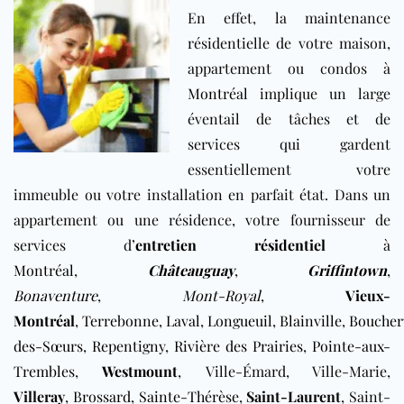
En effet, la maintenance
résidentielle de votre maison,
appartement ou condos à
Montréal
implique un large
éventail de tâches et de
services qui gardent
essentiellement votre
immeuble ou votre installation en parfait état. Dans un
appartement ou une résidence, votre fournisseur de
services d’
entretien résidentiel
à
Montréal
,
Châteauguay
,
Griffintown
,
Bonaventure
,
Mont-Royal
,
Vieux-
Montréal
,
Terrebonne
,
Laval
,
Longueuil
,
Blainville
,
Boucherv
des-Sœurs
,
Repentigny
,
Rivière des Prairies
,
Pointe-aux-
Trembles
,
Westmount
,
Ville-Émard, Ville-Marie,
Villeray
,
Brossard
,
Sainte-Thérèse
,
Saint-Laurent
, Saint-