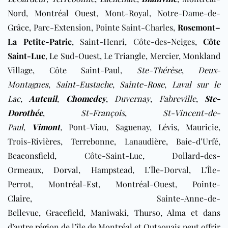
Nord, Montréal Ouest, Mont-Royal, Notre-Dame-de-
Grâce, Parc-Extension, Pointe Saint-Charles,
Rosemont–
La Petite-Patrie
, Saint-Henri, Côte-des-Neiges,
Côte
Saint-Luc
, Le Sud-Ouest, Le Triangle, Mercier, Monkland
Village, Côte Saint-Paul,
Ste-Thérèse
,
Deux-
Montagnes
,
Saint-Eustache
,
Sainte-Rose
,
Laval sur le
Lac
,
Auteuil
,
Chomedey
,
Duvernay
,
Fabreville
,
Ste-
Dorothée
,
St-François
,
St-Vincent-de-
Paul
,
Vimont
,
Pont-Viau, Saguenay, Lévis, Mauricie,
Trois-Rivières, Terrebonne, Lanaudière, Baie-d’Urfé,
Beaconsfield, Côte-Saint-Luc, Dollard-des-
Ormeaux, Dorval, Hampstead, L’Île-Dorval, L’Île-
Perrot, Montréal-Est, Montréal-Ouest, Pointe-
Claire, Sainte-Anne-de-
Bellevue, Gracefield, Maniwaki, Thurso, Alma et dans
d’autre région de l’île de Montréal et Outaouais
peut offrir