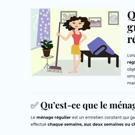
Q
g
r
Lor
rég
obj
simp
mai
✅
Qu’est-ce que le ménag
Le
ménage régulier
est un entretien constant qui ga
effectué
chaque semaine, aux deux semaines ou 