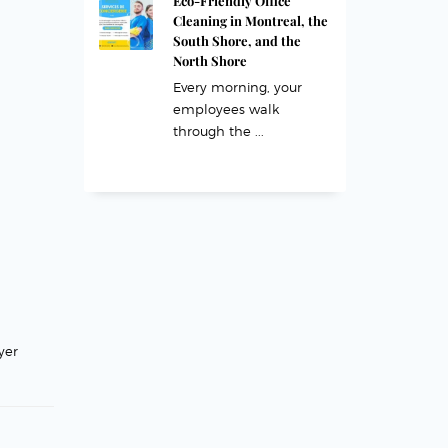
Eco-Friendly Office
Cleaning in Montreal, the
South Shore, and the
North Shore
Every morning, your
employees walk
through the ...
yer