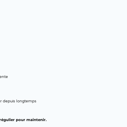
vente
ur depuis longtemps
égulier pour maintenir.