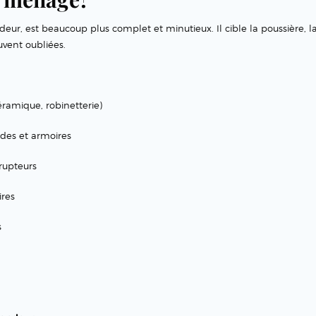
eur, est beaucoup plus complet et minutieux. Il cible la poussière, la
uvent oubliées.
céramique, robinetterie)
ndes et armoires
rupteurs
ires
s