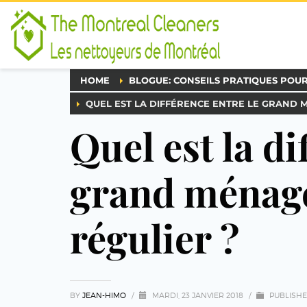
HOME
BLOGUE: CONSEILS PRATIQUES POU
QUEL EST LA DIFFÉRENCE ENTRE LE GRAND 
Quel est la di
grand ménage
régulier ?
BY
JEAN-HIMO
/
MARDI, 23 JANVIER 2018
/
PUBLISHE