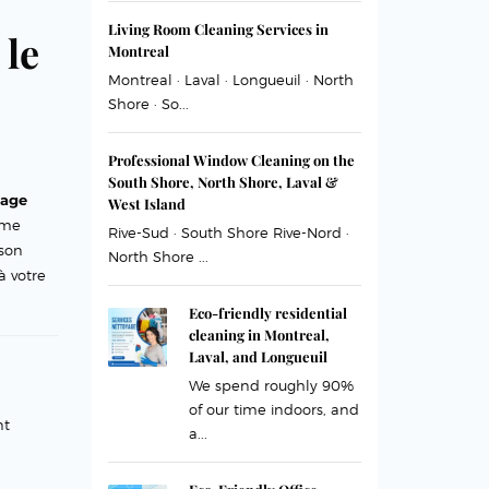
Living Room Cleaning Services in
 le
Montreal
Montreal · Laval · Longueuil · North
Shore · So...
Professional Window Cleaning on the
South Shore, North Shore, Laval &
age
West Island
ême
Rive-Sud · South Shore Rive-Nord ·
ison
North Shore ...
à votre
Eco-friendly residential
cleaning in Montreal,
Laval, and Longueuil
We spend roughly 90%
of our time indoors, and
nt
a...