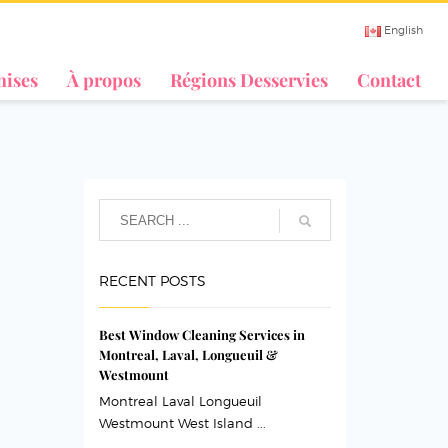
English
hises
À propos
Régions Desservies
Contact
RECENT POSTS
Best Window Cleaning Services in
Montreal, Laval, Longueuil &
Westmount
Montreal Laval Longueuil
Westmount West Island ...