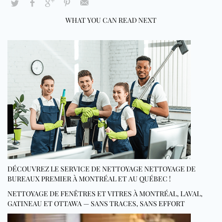
WHAT YOU CAN READ NEXT
DÉCOUVREZ LE SERVICE DE NETTOYAGE NETTOYAGE DE
BUREAUX PREMIER À MONTRÉAL ET AU QUÉBEC !
NETTOYAGE DE FENÊTRES ET VITRES À MONTRÉAL, LAVAL,
GATINEAU ET OTTAWA — SANS TRACES, SANS EFFORT