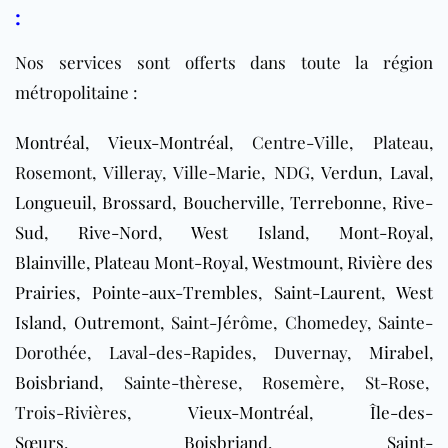
:
Nos services sont offerts dans toute la région
métropolitaine :
Montréal
,
Vieux-Montréal
, Centre-Ville, Plateau,
Rosemont, Villeray, Ville-Marie, NDG,
Verdun
,
Laval
,
Longueuil
,
Brossard
,
Boucherville
,
Terrebonne
,
Rive-
Sud
,
Rive-Nord
,
West Island
,
Mont-Royal
,
Blainville
,
Plateau Mont-Royal
,
Westmount
,
Rivière des
Prairies
,
Pointe-aux-Trembles
,
Saint-Laurent
,
West
Island
,
Outremont
, Saint-Jérôme, Chomedey, Sainte-
Dorothée, Laval-des-Rapides, Duvernay,
Mirabel
,
Boisbriand
, Sainte-thèrese, Rosemère, St-Rose,
Trois-Rivières,
Vieux-Montréal
,
Île-des-
Sœurs
,
Boisbriand
,
Saint-