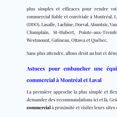
plus simples et efficaces pour rendre vo
commercial fiable et conviviale à Montréal, L
(DDO)
, Lasalle,
Lachine
,
Dorval
,
Ahuntsic
, Va
Champlain,
St-Hubert
, Pointe-aux-Trem
Westmount
, Gatineau, Ottawa et Québec.
Sans plus attendre, allons droit au but et d
Astuces pour embaucher une équip
commercial à Montréal et Laval
La première approche la plus simple et fl
demander des recommandations ici et là. Grâ
commercial
à proximité et visiter leurs sites