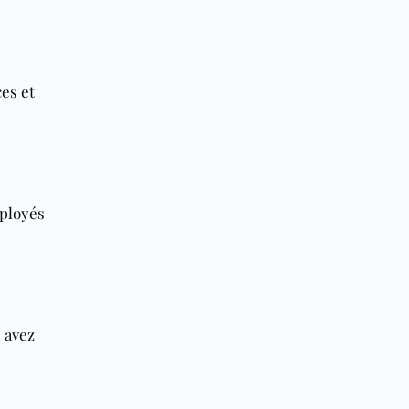
?
ces et
mployés
 avez