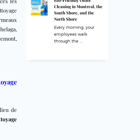
ces les
Eco-Friendly Office
Cleaning in Montreal, the
ttoyage
South Shore, and the
rmeaux
North Shore
Every morning, your
helaga
,
employees walk
remont
,
through the ...
toyage
lieu de
ttoyage