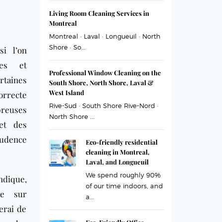
Living Room Cleaning Services in
Montreal
Montreal · Laval · Longueuil · North
Shore · So...
i l’on
ces et
Professional Window Cleaning on the
rtaines
South Shore, North Shore, Laval &
West Island
orrecte
Rive-Sud · South Shore Rive-Nord ·
reuses
North Shore ...
 et des
rudence
Eco-friendly residential
cleaning in Montreal,
Laval, and Longueuil
We spend roughly 90%
ndique,
of our time indoors, and
te sur
a...
erai de