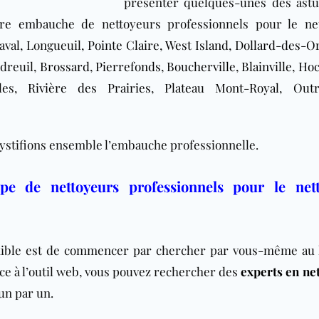
présenter quelques-unes des astu
tre embauche de nettoyeurs professionnels pour le ne
aval, Longueuil,
Pointe Claire
,
West Island
,
Dollard-des-O
udreuil,
Brossard
,
Pierrefonds
,
Boucherville
,
Blainville
,
Hoc
bles,
Rivière des Prairies
,
Plateau Mont-Royal
,
Out
émystifions ensemble l’embauche professionnelle.
e de nettoyeurs professionnels pour le net
exible est de commencer par chercher par vous-même au 
ce à l’outil web, vous pouvez rechercher des
experts en ne
 un par un.