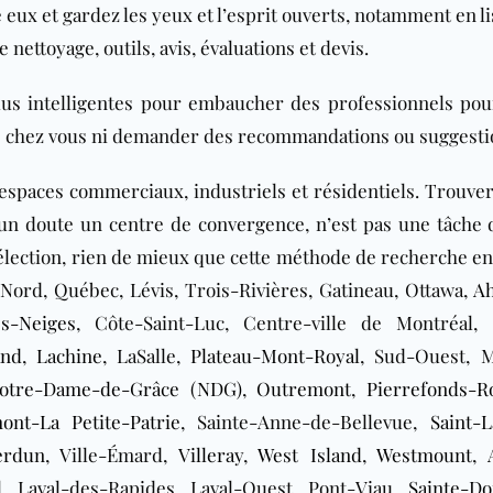
 eux et gardez les yeux et l’esprit ouverts, notamment en l
 nettoyage, outils, avis, évaluations et devis.
lus intelligentes pour embaucher des professionnels pou
e chez vous ni demander des recommandations ou suggesti
 espaces commerciaux, industriels et résidentiels. Trouver
ucun doute un centre de convergence, n’est pas une tâche di
 sélection, rien de mieux que cette méthode de recherche en
-Nord, Québec, Lévis, Trois-Rivières, Gatineau, Ottawa,
Ah
s-Neiges
, Côte-Saint-Luc, Centre-ville de Montréal,
and
,
Lachine
, LaSalle,
Plateau-Mont-Royal
, Sud-Ouest, M
otre-Dame-de-Grâce (NDG)
,
Outremont
,
Pierrefonds-R
ont-La Petite-Patrie
, Sainte-Anne-de-Bellevue,
Saint-
erdun
, Ville-Émard,
Villeray
,
West Island
,
Westmount
,
al, Laval-des-Rapides, Laval-Ouest, Pont-Viau,
Sainte-Do