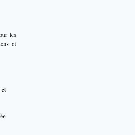
pour les
ions et
 et
tée