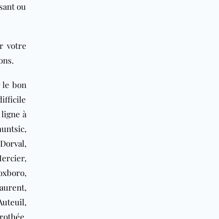
isant ou
r votre
ons.
 le bon
fficile
 ligne à
untsic
,
Dorval
,
ercier,
oxboro
,
Laurent
,
Auteuil
,
rothée
,