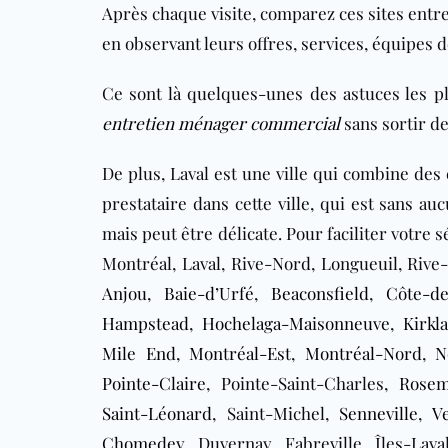
Après chaque visite, comparez ces sites entre
en observant leurs offres, services, équipes de
Ce sont là quelques-unes des astuces les p
entretien ménager commercial
sans sortir d
De plus, Laval est une ville qui combine des
prestataire dans cette ville, qui est sans a
mais peut être délicate. Pour faciliter votre
Montréal, Laval, Rive-Nord, Longueuil, Rive
Anjou
,
Baie-d’Urfé
,
Beaconsfield
,
Côte-de
Hampstead
,
Hochelaga-Maisonneuve
,
Kirkl
Mile End
,
Montréal-Est
,
Montréal-Nord
,
N
Pointe-Claire
, Pointe-Saint-Charles,
Rosem
Saint-Léonard
, Saint-Michel,
Senneville
,
V
Chomedey
, Duvernay, Fabreville, Îles-Lav