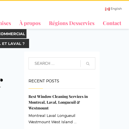
English
hises
À propos
Régions Desservies
Contact
COMMERCIAL
ET LAVAL ?
r
RECENT POSTS
Best Window Cleaning Services in
Montreal, Laval, Longueuil &
Westmount
Montreal Laval Longueuil
Westmount West Island ...