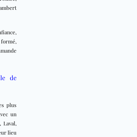
Lambert
nfiance,
 formé,
ommande
lle de
es plus
avec un
 Laval,
ur lieu