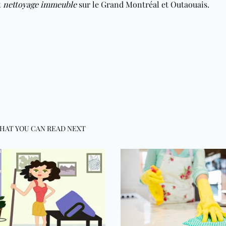
t
nettoyage immeuble
sur le Grand Montréal et Outaouais.
HAT YOU CAN READ NEXT