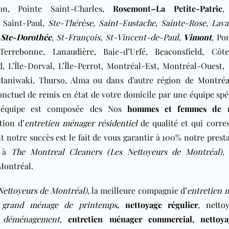
ion, Pointe Saint-Charles,
Rosemont–La Petite-Patrie
,
e Saint-Paul,
Ste-Thérèse
,
Saint-Eustache
,
Sainte-Rose
,
Lava
,
Ste-Dorothée
,
St-François
,
St-Vincent-de-Paul
,
Vimont
,
Pon
 Terrebonne, Lanaudière, Baie-d’Urfé, Beaconsfield, Côte
 L’Île-Dorval, L’Île-Perrot, Montréal-Est, Montréal-Ouest, 
, Maniwaki, Thurso, Alma ou dans d’autre région de
Montréa
ctuel de remis en état de votre domicile par une équipe spé
L’équipe est composée des Nos
hommes et femmes de 
tion d’
entretien ménager résidentiel
de qualité et qui corre
t notre succès est le fait de vous garantir à 100% notre prest
e à
The Montreal Cleaners (Les Nettoyeurs de Montréal)
Montréal
.
Nettoyeurs de Montréal)
, la meilleure compagnie d’
entretien 
,
grand ménage de printemps
,
nettoyage régulier
,
netto
s déménagement
,
entretien ménager commercial
,
nettoy