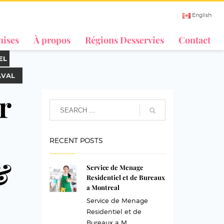
English
hises
À propos
Régions Desservies
Contact
EL
AVAL
r
RECENT POSTS
&
Service de Menage
Residentiel et de Bureaux
a Montreal
Service de Menage
Residentiel et de
Bureaux a M...