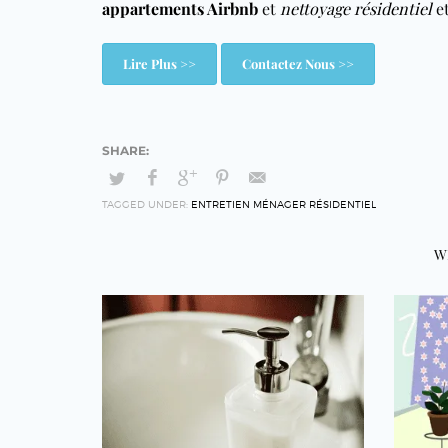
appartements Airbnb
et
nettoyage résidentiel
e
Lire Plus >>
Contactez Nous >>
TAGGED UNDER:
ENTRETIEN MÉNAGER RÉSIDENTIEL
W