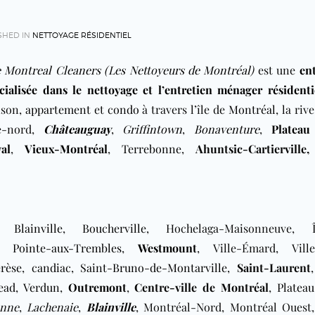
SHED IN
NETTOYAGE RÉSIDENTIEL
 Montreal Cleaners (Les Nettoyeurs de Montréal)
est une
en
cialisée dans le nettoyage et l’entretien ménager résidenti
ison,
appartement
et
condo
à travers
l’île
de
Montréal
, la riv
ve-nord,
Châteauguay
,
Griffintown
,
Bonaventure
,
Platea
al
,
Vieux-Montréal
,
Terrebonne
,
Ahuntsic-Cartierville,
,
Blainville
,
Boucherville
,
Hochelaga-Maisonneuve,
,
Pointe-aux-Trembles
,
Westmount
,
Ville-Émard, Ville
rèse
,
candiac
,
Saint-Bruno-de-Montarville
,
Saint-Laurent
ead
,
Verdun
,
Outremont
,
Centre-ville de Montréal
,
Platea
onne
,
Lachenaie
,
Blainville
,
Montréal-Nord, Montréal Ouest