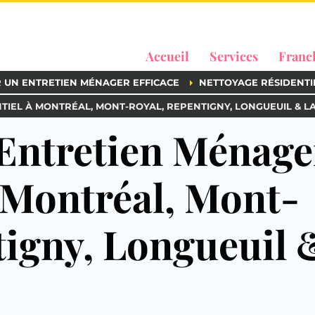
Accueil
Services
Franc
R UN ENTRETIEN MÉNAGER EFFICACE
NETTOYAGE RÉSIDENTI
TIEL À MONTRÉAL, MONT-ROYAL, REPENTIGNY, LONGUEUIL & L
’Entretien Ménage
à Montréal, Mont-
tigny, Longueuil 