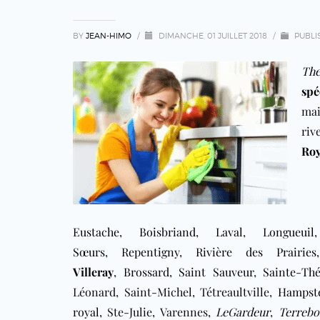
BY
JEAN-HIMO
/
DIMANCHE, 01 JUILLET 2018
/
PUBLI
The
spé
ma
ri
Roy
Eustache
,
Boisbriand
,
Laval
,
Longueuil
Sœurs
,
Repentigny
,
Rivière des Prairies
Villeray
,
Brossard
,
Saint Sauveur
,
Sainte-Thé
Léonard, Saint-Michel, Tétreaultville,
Hampst
royal
,
Ste-Julie, Varennes
,
LeGardeur
,
Terreb