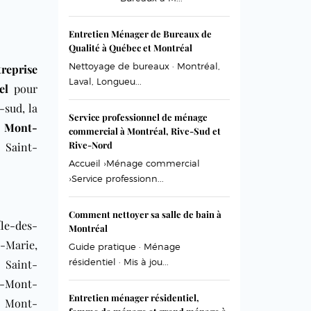
Entretien Ménager de Bureaux de
Qualité à Québec et Montréal
Nettoyage de bureaux · Montréal,
treprise
Laval, Longueu...
el
pour
e-sud, la
Service professionnel de ménage
u Mont-
commercial à Montréal, Rive-Sud et
Rive-Nord
Saint-
Accueil ›Ménage commercial
›Service professionn...
Comment nettoyer sa salle de bain à
Île-des-
Montréal
-Marie,
Guide pratique · Ménage
résidentiel · Mis à jou...
, Saint-
u-Mont-
Entretien ménager résidentiel,
, Mont-