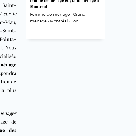
femme de ménage et grand ménage à
 Saint-
Montréal
l sur le
Femme de ménage · Grand
ménage · Montréal · Lon...
t-Viau,
-Saint-
Pointe-
l
. Nous
cialisée
ménage
spondra
ation de
,
la plus
ménager
yage de
age des