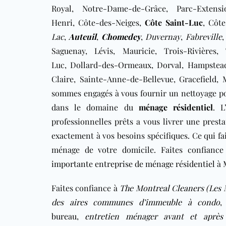
Royal, Notre-Dame-de-Grâce, Parc-Extens
Henri, Côte-des-Neiges,
Côte Saint-Luc
, Côt
Lac
,
Auteuil
,
Chomedey
,
Duvernay
,
Fabreville
Saguenay, Lévis, Mauricie, Trois-Rivières,
Luc, Dollard-des-Ormeaux, Dorval, Hampstead,
Claire, Sainte-Anne-de-Bellevue, Gracefield
sommes engagés à vous fournir un nettoyage pon
dans le domaine du
ménage résidentiel
. 
professionnelles prêts a vous livrer une presta
exactement à vos besoins spécifiques. Ce qui fai
ménage de votre domicile. Faites confianc
importante entreprise de ménage résidentiel
à
Faites confiance à
The Montreal Cleaners (Les 
des aires communes d’immeuble à condo
bureau
,
entretien ménager avant et aprè