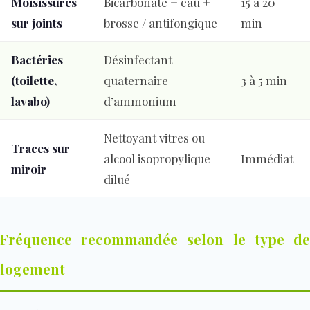
Moisissures
Bicarbonate + eau +
15 à 20
sur joints
brosse / antifongique
min
Bactéries
Désinfectant
(toilette,
quaternaire
3 à 5 min
lavabo)
d’ammonium
Nettoyant vitres ou
Traces sur
alcool isopropylique
Immédiat
miroir
dilué
Fréquence recommandée selon le type de
logement