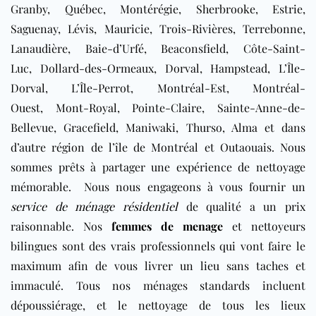
Granby, Québec, Montérégie, Sherbrooke, Estrie,
Saguenay, Lévis, Mauricie, Trois-Rivières, Terrebonne,
Lanaudière, Baie-d’Urfé, Beaconsfield, Côte-Saint-
Luc, Dollard-des-Ormeaux, Dorval, Hampstead, L’Île-
Dorval, L’Île-Perrot, Montréal-Est, Montréal-
Ouest, Mont-Royal, Pointe-Claire, Sainte-Anne-de-
Bellevue, Gracefield, Maniwaki, Thurso, Alma et dans
d’autre région de l’île de Montréal et Outaouais.
Nous
sommes prêts à partager une expérience de nettoyage
mémorable. Nous nous engageons à vous fournir un
service de ménage résidentiel
de qualité a un prix
raisonnable. Nos
femmes de menage
et nettoyeurs
bilingues sont des vrais professionnels qui vont faire le
maximum afin de vous livrer un lieu sans taches et
immaculé. Tous nos ménages standards incluent
dépoussiérage, et le nettoyage de tous les lieux