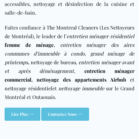
accessibles, nettoyage et désinfection de la cuisine et
salle-de-bain.
Faites confiance à
The Montreal Cleaners (Les Nettoyeurs
de Montréal)
, le leader de l’
entretien ménager résidentiel
femme de ménage
,
entretien ménager des aires
communes d’immeuble à condo
,
grand ménage de
printemps
,
nettoyage de bureau
,
entretien ménager avant
et après déménagement
,
entretien ménager
commercial
,
nettoyage des appartements Airbnb
et
nettoyage résidentiel
et
nettoyage immeuble
sur le Grand
Montréal et Outaouais.
Lire Plus >>
Contactez Nous >>