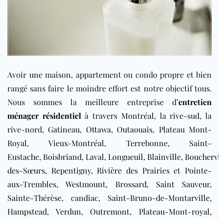
Avoir une maison, appartement ou condo propre et bien
rangé sans faire le moindre effort est notre objectif tous.
Nous sommes la meilleure entreprise d’
entretien
ménager résidentiel
à travers
Montréal
, la rive-sud, la
rive-nord,
Gatineau
,
Ottawa
,
Outaouais
,
Plateau Mont-
Royal
,
Vieux-Montréal
,
Terrebonne
,
Saint-
Eustache
,
Boisbriand
,
Laval
,
Longueuil
,
Blainville
,
Bouchervi
des-Sœurs
,
Repentigny
,
Rivière des Prairies
et
Pointe-
aux-Trembles
,
Westmount
,
Brossard
,
Saint Sauveur
,
Sainte-Thérèse
,
candiac
,
Saint-Bruno-de-Montarville
,
Hampstead
,
Verdun
,
Outremont
,
Plateau-Mont-royal
,