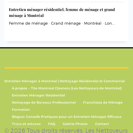
Entretien ménager résidentiel, femme de ménage et grand
ménage à Montréal
Femme de ménage · Grand ménage · Montréal · Lon...
Entretien Ménager à Montréal | Nettoyage Résidentiel et Commercial
À propos – The Montreal Cleaners (Les Nettoyeurs de Montréal)
Entretien Ménager Résidentiel
Nettoyage de Bureaux Professionnel
Franchises de Ménage
Formation
Blogue: Conseils Pratiques pour un Entretien Ménager Efficace
Trucs et astuces
FAQ
Galerie Photos
Contact
© 2026 Tous droits réservés. Les Nettoyeurs