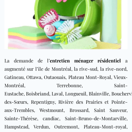
La demande de l’
entretien ménager résidentiel
a
augmenté sur l’île de
Montréal
, la rive-sud, la rive-nord,
Gatineau
,
Ottawa
,
Outaouais
,
Plateau Mont-Royal
,
Vieux-
Montréal
,
Terrebonne
,
Saint-
Eustache
,
Boisbriand
,
Laval
,
Longueuil
,
Blainville
,
Bouchervi
des-Sœurs
,
Repentigny
,
Rivière des Prairies
et
Pointe-
aux-Trembles
,
Westmount
,
Brossard
,
Saint Sauveur
,
Sainte-Thérèse
,
candiac
,
Saint-Bruno-de-Montarville
,
Hampstead
,
Verdun
,
Outremont
,
Plateau-Mont-royal
,