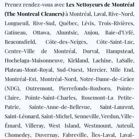
Prenez rendez-vous avec
Les Nettoyeurs de Montréal
(The Montreal Cleaners)
à Montréal, Laval, Rive-Nord,
Longueuil, Rive-Sud, Québec, Lévis, Trois-Rivières,
Gatineau, Ottawa,
Ahuntsic
,
Anjou
, Baie-d’Urfé,
Beaconsfield
, Côte-des-Neiges, Côte-Saint-Luc,
Centre-Ville de Montréal,
Dorval
,
Hampstead
,
Hochelaga-Maisonneuve
,
Kirkland
,
Lachine
, LaSalle,
Plateau-Mont-Royal
, Sud-Ouest, Mercier, Mile End,
Montréal-Est, Montréal-Nord, Notre-Dame-de-Grâce
(NDG),
Outremont
, Pierrefonds-Roxboro, Pointe-
Claire, Pointe-Saint-Charles, Rosemont-La Petite-
Patrie, Sainte-Anne-de-Bellevue,
Saint-Laurent
,
Saint-Léonard
, Saint-Michel, Senneville,
Verdun
, Ville-
Émard,
Villeray
, West Island, Westmount, Auteuil,
Chomedey
, Duvernay, Fabreville, Îles-Laval, Laval-