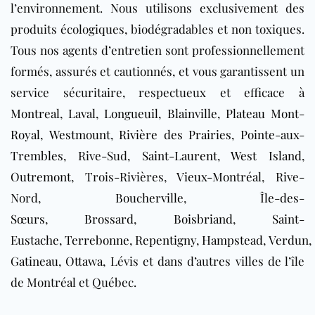
l’environnement. Nous utilisons exclusivement des
produits écologiques, biodégradables et non toxiques.
Tous nos agents d’entretien sont professionnellement
formés, assurés et cautionnés, et vous garantissent un
service sécuritaire, respectueux et efficace à
Montreal
,
Laval
,
Longueuil
,
Blainville
,
Plateau Mont-
Royal
,
Westmount
,
Rivière des Prairies
,
Pointe-aux-
Trembles
, Rive-Sud,
Saint-Laurent
,
West Island
,
Outremont
, Trois-Rivières,
Vieux-Montréal
, Rive-
Nord,
Boucherville
,
Île-des-
Sœurs
,
Brossard
,
Boisbriand
,
Saint-
Eustache
,
Terrebonne
,
Repentigny
,
Hampstead
,
Verdun
,
Gatineau
,
Ottawa
, Lévis et dans d’autres villes de l’île
de Montréal et Québec.