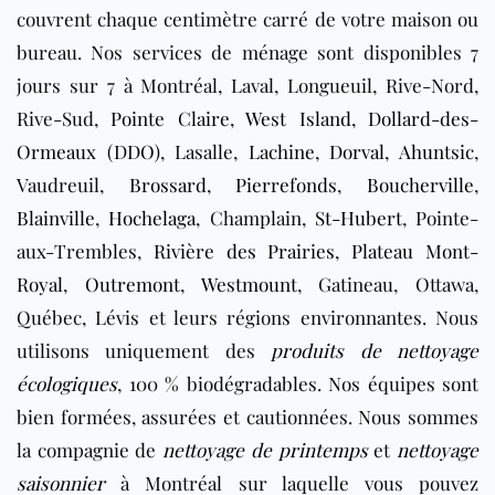
couvrent chaque centimètre carré de votre maison ou
bureau. Nos services de ménage sont disponibles 7
jours sur 7 à
Montréal, Laval, Longueuil, Rive-Nord,
Rive-Sud,
Pointe Claire
,
West Island
,
Dollard-des-
Ormeaux (DDO)
, Lasalle,
Lachine
,
Dorval
,
Ahuntsic
,
Vaudreuil,
Brossard
,
Pierrefonds
,
Boucherville
,
Blainville
,
Hochelaga
, Champlain,
St-Hubert
, Pointe-
aux-Trembles,
Rivière des Prairies
,
Plateau Mont-
Royal
,
Outremont
,
Westmount
, Gatineau, Ottawa,
Québec, Lévis
et leurs régions environnantes. Nous
utilisons uniquement des
produits de nettoyage
écologiques
, 100 % biodégradables. Nos équipes sont
bien formées, assurées et cautionnées. Nous sommes
la compagnie de
nettoyage de printemps
et
nettoyage
saisonnier
à Montréal sur laquelle vous pouvez