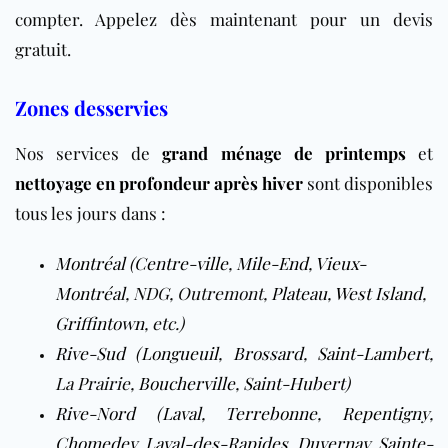
compter.
Appelez dès maintenant pour un devis
gratuit.
Zones desservies
Nos services de
grand ménage de printemps
et
nettoyage en profondeur après hiver
sont disponibles
tous les jours dans :
Montréal
(
Centre-ville
,
Mile-End
,
Vieux-
Montréal
, NDG, Outremont,
Plateau
,
West Island
,
Griffintown
, etc.)
Rive-Sud
(
Longueuil
,
Brossard
,
Saint-Lambert
,
La Prairie,
Boucherville
,
Saint-Hubert
)
Rive-Nord
(
Laval
,
Terrebonne
,
Repentigny
,
Chomedey
,
Laval-des-Rapides
,
Duvernay
,
Sainte-