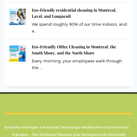
Eco-friendly residential cleaning in Montreal,
Laval, and Longueuil
We spend roughly 90% of our time indoors, and
a...
Eco-Friendly Office Cleaning in Montreal, the
South Shore, and the North Shore
Every morning, your employees walk through
the ...
Entretien Ménager à Montréal | Nettoyage Résidentiel et Commercial
À propos – The Montreal Cleaners (Les Nettoyeurs de Montréal)