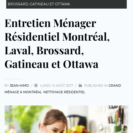
BROSSARD, GATINEAU ET OTTAWA
Entretien Ménager
Résidentiel Montréal,
Laval, Brossard,
Gatineau et Ottawa
BY
JEAN-HIMO
/
LUNDI, 14 AOÛT 2017
/
PUBLISHED IN
GRAND
MÉNAGE À MONTRÉAL
,
NETTOYAGE RÉSIDENTIEL