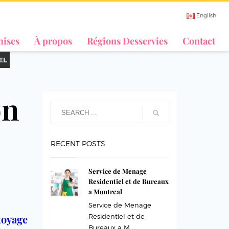
English
hises
À propos
Régions Desservies
Contact
EL
on
RECENT POSTS
Service de Menage
Residentiel et de Bureaux
a Montreal
Service de Menage
oyage
Residentiel et de
Bureaux a M...