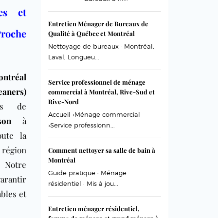
les et
Entretien Ménager de Bureaux de
roche
Qualité à Québec et Montréal
Nettoyage de bureaux · Montréal,
Laval, Longueu...
ontréal
Service professionnel de ménage
aners)
commercial à Montréal, Rive-Sud et
Rive-Nord
es de
Accueil ›Ménage commercial
son
à
›Service professionn...
ute la
gion
Comment nettoyer sa salle de bain à
Montréal
Notre
Guide pratique · Ménage
arantir
résidentiel · Mis à jou...
ables et
Entretien ménager résidentiel,