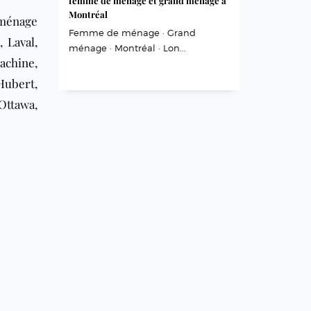
femme de ménage et grand ménage à
Montréal
 ménage
Femme de ménage · Grand
l
,
Laval
,
ménage · Montréal · Lon...
achine
,
Hubert
,
Ottawa,