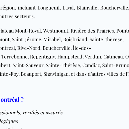
égion, incluant Longueuil, Laval, Blainville, Boucherville,
autres secteurs.
Plateau Mont-Royal
,
Westmount
,
Rivière des Prairies
,
Point
mont
, Saint-Jérôme, Mirabel, Boisbriand, Sainte-thèrese,
ontréal
, Rive-Nord,
Boucherville
,
Île-des-
,
Terrebonne
,
Repentigny
,
Hampstead
,
Verdun
,
Gatineau
,
O
ubert, Saint-Sauveur, Sainte-Thérèse, Candiac, Saint-Brun
inte-Foy, Beauport, Shawinigan, et dans d’autres villes de l’
ontréal ?
ionnels, vérifiés et assurés
logiques