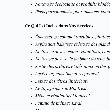
Nettoyage écologique et produits biodé
Plans personnalisés pour
maisons
,
cond
Ce Qui Est Inclus dans Nos Services :
Époussetage complet (
meubles
, plinthe
Aspiration, balayage et lavage des
planc
Nettoyage de la cuisine
: comptoirs, cuis
Nettoyage de la salle de bain
: douche, ba
Sortie des ordures et désinfection des 
Légère organisation et rangement
Lavage des vitres
(intérieur)
Nettoyage maison Montréal
Ménage résidentiel Montréal
Femme de ménage Laval