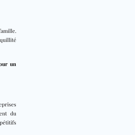
amille.
uillité
pour un
eprises
ment du
étitifs