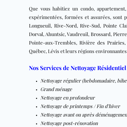
Que vous habitiez un condo, appartement,
expérimentées, formées et assurées, sont p
Longueuil
,
Rive-Nord
,
Rive-Sud
,
Pointe Cla
Dorval
,
Ahuntsic
, Vaudreuil,
Brossard
,
Pierr
Pointe-aux-Trembles,
Rivière des Prairies
Québec
, Lévis
et leurs régions environnantes
Nos Services de Nettoyage Résidentiel 
Nettoyage régulier
(
hebdomadaire
,
bih
Grand ménage
Nettoyage en profondeur
Nettoyage de printemps / Fin d’hiver
Nettoyage avant ou après déménagemen
Nettoyage post-rénovation