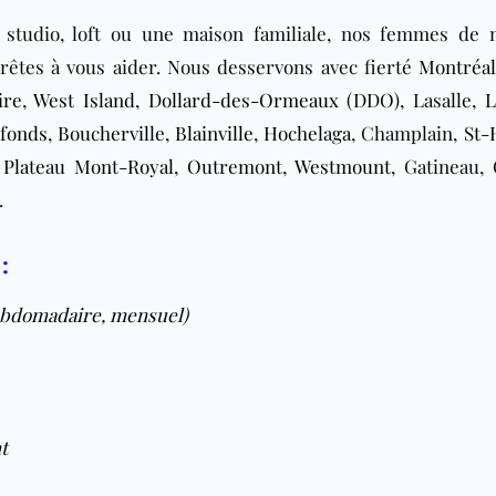
 studio, loft ou une maison familiale, nos femmes de
rêtes à vous aider. Nous desservons avec fierté
Montréa
ire
,
West Island
,
Dollard-des-Ormeaux (DDO)
, Lasalle,
L
efonds
,
Boucherville
,
Blainville
,
Hochelaga
, Champlain,
St-
,
Plateau Mont-Royal
,
Outremont
,
Westmount
, Gatineau, 
.
:
ebdomadaire
,
mensuel
)
t