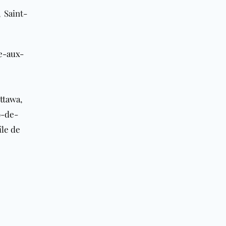
 Saint-
e-aux-
ttawa
,
o-de-
île de