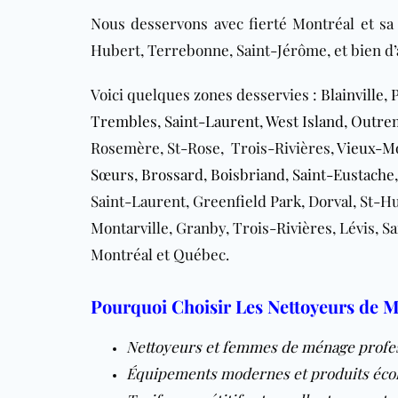
Nous desservons avec fierté Montréal et sa r
Hubert, Terrebonne, Saint-Jérôme, et bien d’
Voici quelques zones desservies :
Blainville
,
Trembles
,
Saint-Laurent
,
West Island
,
Outre
Rosemère, St-Rose, Trois-Rivières,
Vieux-M
Sœurs
,
Brossard
,
Boisbriand
,
Saint-Eustache
Saint-Laurent, Greenfield Park, Dorval, St-H
Montarville, Granby, Trois-Rivières, Lévis, Sa
Montréal et Québec.
Pourquoi Choisir Les Nettoyeurs de M
Nettoyeurs et femmes de ménage profess
Équipements modernes et produits éco