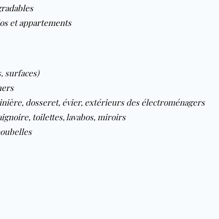
gradables
os
et
appartements
s, surfaces)
hers
inière, dosseret, évier, extérieurs des électroménagers
ignoire, toilettes, lavabos, miroirs
poubelles