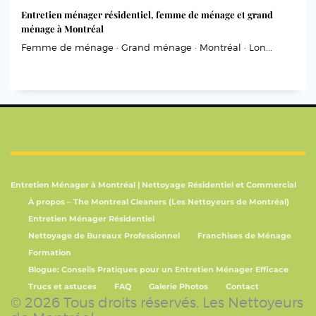
Entretien ménager résidentiel, femme de ménage et grand
ménage à Montréal
Femme de ménage · Grand ménage · Montréal · Lon...
Entretien Ménager à Montréal | Nettoyage Résidentiel et Commercial
À propos – The Montreal Cleaners (Les Nettoyeurs de Montréal)
Entretien Ménager Résidentiel
Nettoyage de Bureaux Professionnel
Franchises de Ménage
Formation
Blogue: Conseils Pratiques pour un Entretien Ménager Efficace
Trucs et astuces
FAQ
Galerie Photos
Contact
© 2026 Tous droits réservés. Les Nettoyeurs